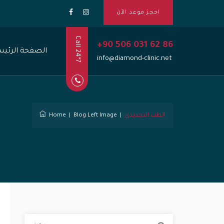
احجز موعد الآن
Call 24*7
+90 506 031 62 86
الصفحة الرئيس
info@diamond-clinic.net
الطب التجديدي
|
Blog Left Image
|
Home
ا