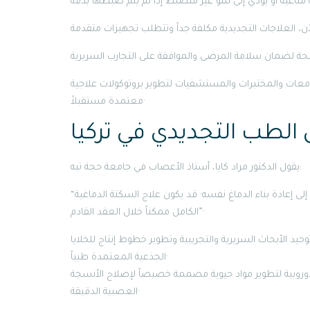
امعات والمختبرات والمستشفيات لتطوير بروتوكولات علاجية
معتمدة مستقبلاً·
 الطب التجديدي في تركيا
يقول الدكتور مراد كايا، أستاذ الأعصاب في جامعة حجة تبه:
“نحن أمام مرحلة جديدة من الطب، لا تكتفي بعلاج الأعراض، بل تهدف إلى إعادة بناء الدماغ نفسه· قد يكون علاج السكتة الدماغية
الكامل ممكناً خلال العقد القادم”·
يد الأبحاث السريرية والتجريبية وتطوير خطوط إنتاج للخلايا
الجذعية المعتمدة طبياً·
 الأوروبية لتطوير مواد حيوية مصممة خصيصاً لإصلاح الأنسجة
العصبية الدقيقة·