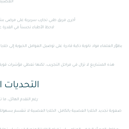
العصبية خلال شهر واحد، مع انخفاض ملحوظ في الالتهاب الدماغي·
أجرى فريق طبي تجارب سريرية على مرضى بشريين تلقوا حقن خلايا جذعية داخل الشريان الدماغي الأوسط·
لاحظ الأطباء تحسناً في القدرة على النطق والتوازن بعد 6 أشهر، مع غياب مضاعفات خطيرة·
يطوّر العلماء مواد نانوية ذكية قادرة على توصيل العوامل الحيوية إلى خلايا
هذه المشاريع لا تزال في مراحل التجريب، لكنها تعطي مؤشرات قوية 
التحديات ا
رغم التقدم الهائل، ما تزال هناك عقبات علمية وتنظيمية أمام تعميم هذه العلاجات·
صعوبة تجديد الخلايا العصبية بالكامل: الخلايا العصبية لا تنقسم بسهولة م