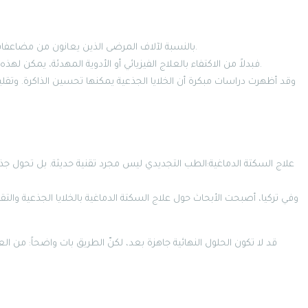
بالنسبة لآلاف المرضى الذين يعانون من مضاعفات السكتة الدماغية، يمثل الطب التجديدي نافذة أمل حقيقية.
فبدلاً من الاكتفاء بالعلاج الفيزيائي أو الأدوية المهدئة، يمكن لهذه العلاجات أن تعيد للدماغ قدرته الطبيعية على الشفاء الذاتي.
وقد أظهرت دراسات مبكرة أن الخلايا الجذعية يمكنها تحسين الذاكرة. وتقل
وفي تركيا، أصبحت الأبحاث حول علاج السكتة الدماغية بالخلايا الجذعية والتق
قد لا تكون الحلول النهائية جاهزة بعد، لكنّ الطريق بات واضحاً: من العل