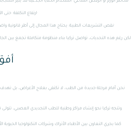
مخاطر الورم أو الرفض المناعي: استخدام الخلايا الجذعية قد يثير استجابة مناعية أو يؤدي إلى نمو غير منضبط إذا لم يتم ضبطها بدقة·
ارتفاع التكلفة: حتى الآن، العلاجات التجديدية مكلفة جداً وتتطلب تجهيزات متقدمة·
نقص التشريعات الطبية: يحتاج هذا المجال إلى أطر قانونية واضحة لضمان سلامة المرضى والموافقة على التجارب السريرية·
لكن رغم هذه التحديات، تواصل تركيا بناء منظومة متكاملة تجمع بين الج
أفق
وتتجه تركيا نحو إنشاء مراكز وطنية للطب التجديدي العصبي، تتولى توح
كما يجري التعاون بين الأطباء الأتراك وشركات التكنولوجيا الحيوية