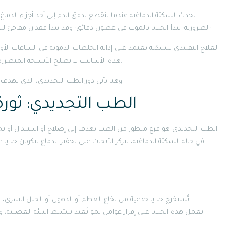
تحدث السكتة الدماغية عندما ينقطع تدفق الدم إلى أحد أجزاء الدماغ
الضرورية· تبدأ الخلايا بالموت في غضون دقائق· وقد يبدأ فقدان مفاجئ للقدرة على الحركة أو الكلام أو تذكر كيفية أداء المهام البسيطة·
العلاج التقليدي للسكتة يعتمد على إذابة الجلطات الدموية في الساعات الأولى 
هذه الأساليب لا تصلح الأنسجة المتضررة، بل تركز فقط على مساعدة الدماغ في التكيّف مع الخسارة.
وهنا يأتي دور الطب التجديدي، الذي يهدف إلى تجديد الخلايا العصبية نفسها بدلًا من تعويضها وظيفيًا·
الطب التجديدي: ثورة
الطب التجديدي هو فرع متطور من الطب يهدف إلى إصلاح أو استبدال أو تجديد الخلايا والأنسجة لاستعادة الوظائف الحيوية في الجسم.
في حالة السكتة الدماغية، تتركز الأبحاث على تحفيز الدماغ لتكوين خلايا 
تُستخرج خلايا جذعية من نخاع العظم أو الدهون أو الحبل السري، ثم تُزرع في المختبر وتُحقن في المنطقة المتضررة من الدماغ·
تعمل هذه الخلايا على إفراز عوامل نمو تُعيد تنشيط البيئة العصبية،