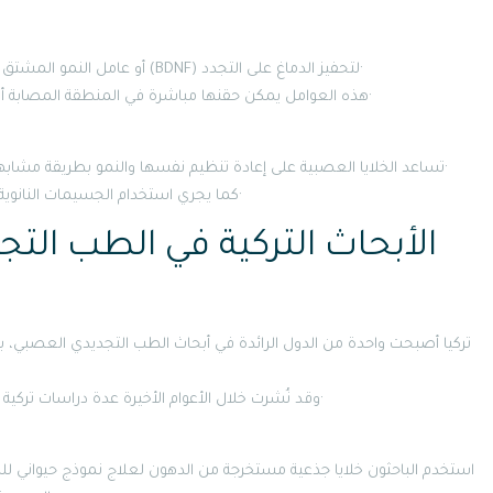
تُستخدم بروتينات مثل عامل نمو الأعصاب (NGF) أو عامل النمو المشتق من الدماغ (BDNF) لتحفيز الدماغ على التجدد·
هذه العوامل يمكن حقنها مباشرة في المنطقة المصابة أو عبر أنظمة نانوية تسمح بوصولها بدقة للخلايا المستهدفة·
يجري تطوير أطر حيوية (scaffolds) تساعد الخلايا العصبية على إعادة تنظيم نفسها والنمو بطريقة مشابهة للبنية الدماغية الأصلية·
كما يجري استخدام الجسيمات النانوية لتوصيل الأدوية والعوامل النموية بفعالية عالية داخل الدماغ·
الأبحاث التركية في الطب الت
تركيا أصبحت واحدة من الدول الرائدة في أبحاث الطب التجديدي العصبي، ب
وقد نُشرت خلال الأعوام الأخيرة عدة دراسات تركية بارزة تناولت تطبيق الخلايا الجذعية في علاج السكتة الدماغية·