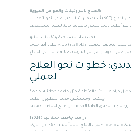
العلاج بالبروتينات والعوامل الحيوية:
الهندسة النسيجية وتقنيات النانو:
جديدي: خطوات نحو العلاج
العملي
فضل مراكزها البحثية المتطورة مثل جامعة حجة تبه، جامعة
بيلكنت، ومستشفى مدينة إسطنبول الطبية·
دراسة جامعة حجة تبه (2024):
استخدم الباحثون خلايا جذعية مستخرجة من الدهون لعلاج نموذج حيواني للسكتة الدماغية· أظهرت النتائج تحسناً بنسبة 65٪ في الحركة