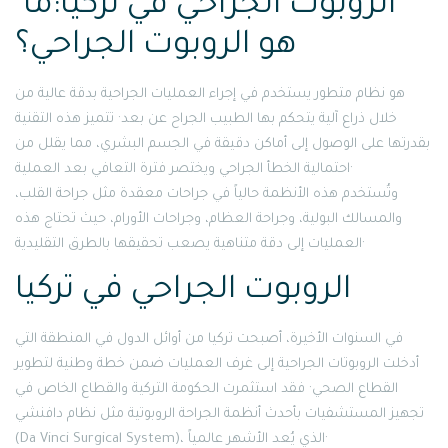
الروبوت الجراحي في تركيا:ما
هو الروبوت الجراحي؟
هو نظام متطور يستخدم في إجراء العمليات الجراحية بدقة عالية من
خلال ذراع آلية يتحكم بها الطبيب الجراح عن بعد· تتميز هذه التقنية
بقدرتها على الوصول إلى أماكن دقيقة في الجسم البشري، مما يقلل من
احتمالية الخطأ الجراحي ويختصر فترة التعافي بعد العملية·
وتُستخدم هذه الأنظمة حالياً في جراحات معقدة مثل جراحة القلب،
والمسالك البولية، وجراحة العظام، وجراحات الأورام، حيث تحتاج هذه
العمليات إلى دقة متناهية يصعب تحقيقها بالطرق التقليدية·
الروبوت الجراحي في تركيا
في السنوات الأخيرة، أصبحت تركيا من أوائل الدول في المنطقة التي
أدخلت الروبوتات الجراحية إلى غرف العمليات ضمن خطة وطنية لتطوير
القطاع الصحي· فقد استثمرت الحكومة التركية والقطاع الخاص في
تجهيز المستشفيات بأحدث أنظمة الجراحة الروبوتية مثل نظام دافنشي
(Da Vinci Surgical System)، الذي يُعد الأشهر عالمياً·