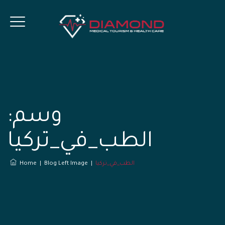
وسم:
الطب_في_تركيا
الطب_في_تركيا
|
Blog Left Image
|
Home