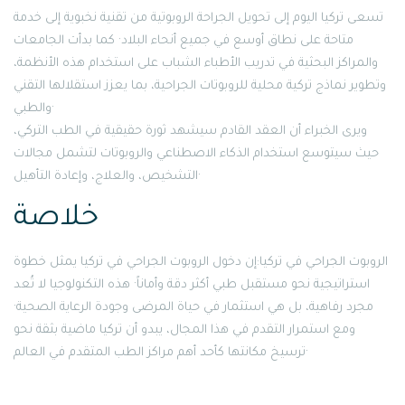
تسعى تركيا اليوم إلى تحويل الجراحة الروبوتية من تقنية نخبوية إلى خدمة
متاحة على نطاق أوسع في جميع أنحاء البلاد· كما بدأت الجامعات
والمراكز البحثية في تدريب الأطباء الشباب على استخدام هذه الأنظمة،
وتطوير نماذج تركية محلية للروبوتات الجراحية، بما يعزز استقلالها التقني
والطبي·
ويرى الخبراء أن العقد القادم سيشهد ثورة حقيقية في الطب التركي،
حيث سيتوسع استخدام الذكاء الاصطناعي والروبوتات لتشمل مجالات
التشخيص، والعلاج، وإعادة التأهيل·
خلاصة
الروبوت الجراحي في تركيا:إن دخول الروبوت الجراحي في تركيا يمثل خطوة
استراتيجية نحو مستقبل طبي أكثر دقة وأماناً· هذه التكنولوجيا لا تُعد
مجرد رفاهية، بل هي استثمار في حياة المرضى وجودة الرعاية الصحية·
ومع استمرار التقدم في هذا المجال، يبدو أن تركيا ماضية بثقة نحو
ترسيخ مكانتها كأحد أهم مراكز الطب المتقدم في العالم·