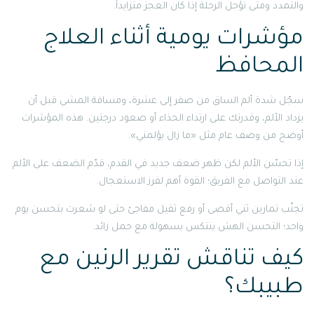
والتمدد ومتى تؤجل الرحلة إذا كان العجز متزايداً.
مؤشرات يومية أثناء العلاج
المحافظ
سجّل شدة ألم الساق من صفر إلى عشرة، ومسافة المشي قبل أن
يزداد الألم، وقدرتك على ارتداء الحذاء أو صعود درجتين. هذه المؤشرات
أوضح من وصف عام مثل «ما زال يؤلمني».
إذا تحسّن الألم لكن ظهر ضعف جديد في القدم، قدّم الضعف على الألم
عند التواصل مع الفريق؛ القوة أهم لفرز الاستعجال.
تجنّب تمارين ثني أقصى أو رفع ثقيل مفاجئ حتى لو شعرت بتحسن يوم
واحد؛ التحسن الهش ينتكس بسهولة مع حمل زائد.
كيف تناقش تقرير الرنين مع
طبيبك؟