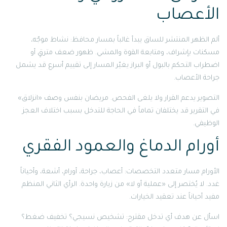
الأعصاب
ألم الظهر المنتشر للساق يبدأ غالباً بمسار محافظ: نشاط موجّه،
مسكنات بإشراف، ومتابعة القوة والمشي. ظهور ضعف مترقٍ أو
اضطراب التحكم بالبول أو البراز يغيّر المسار إلى تقييم أسرع قد يشمل
جراحة الأعصاب.
التصوير يدعم القرار ولا يلغى الفحص. مريضان بنفس وصف «انزلاق»
في التقرير قد يختلفان تماماً في الحاجة للتدخل بسبب اختلاف العجز
الوظيفي.
أورام الدماغ والعمود الفقري
الأورام مسار متعدد التخصصات: أعصاب، جراحة، أورام، أشعة، وأحياناً
غدد. لا يُختصر إلى «عملية أو لا» من زيارة واحدة. الرأي الثاني المنظم
مفيد أحياناً عند تعقيد الخيارات.
اسأل عن هدف أي تدخل مقترح: تشخيص نسيجي؟ تخفيف ضغط؟