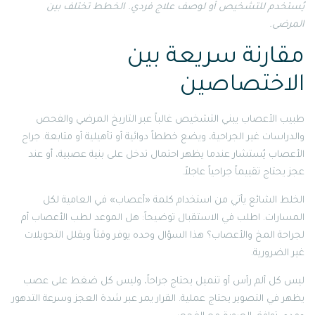
يُستخدم للتشخيص أو لوصف علاج فردي. الخطط تختلف بين
المرضى.
مقارنة سريعة بين
الاختصاصين
طبيب الأعصاب يبني التشخيص غالباً عبر التاريخ المرضي والفحص
والدراسات غير الجراحية، ويضع خططاً دوائية أو تأهيلية أو متابعة. جراح
الأعصاب يُستشار عندما يظهر احتمال تدخل على بنية عصبية، أو عند
عجز يحتاج تقييماً جراحياً عاجلاً.
الخلط الشائع يأتي من استخدام كلمة «أعصاب» في العامية لكل
المسارات. اطلب في الاستقبال توضيحاً: هل الموعد لطب الأعصاب أم
لجراحة المخ والأعصاب؟ هذا السؤال وحده يوفر وقتاً ويقلل التحويلات
غير الضرورية.
ليس كل ألم رأس أو تنميل يحتاج جراحاً، وليس كل ضغط على عصب
يظهر في التصوير يحتاج عملية. القرار يمر عبر شدة العجز وسرعة التدهور