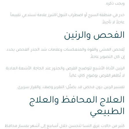
ويجب ذكره.
خدر في منطقة السرج أو اضطراب التبول/التبرز علامة تستدعي تقييماً
عاجلاً لا تأجيلاً.
الفحص والرنين
يُفحص المشي والقوة والمنعكسات وعلامات شد الجذر. الفحص يحدد
إن كان التصوير عاجلاً.
الرنين الأداة الأشيع لتوضيح القرص والجذور عند الحاجة. الأشعة العادية
لا تُظهر القرص بوضوح كافٍ غالباً.
تفسير الرنين دون فحص قد يضلّل؛ التقرير وصف، والقرار سريري.
العلاج المحافظ والعلاج
الطبيعي
كثير من حالات عرق النسا تتحسن خلال أسابيع إلى أشهر بمسار محافظ