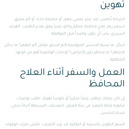
تهوين
الجراحة تُناقش عند عجز عصبي مهم، أو متلازمة حادة، أو ألم معيق
استمر رغم علاج محافظ منظم وكافٍ زمنياً وفق تقدير الطبيب. الهدف
السريري يجب أن يكون واضحاً قبل الموافقة.
اسأل: ما نسبة التحسن المتوقعة لألم الساق مقابل ألم الظهر؟ ما بدائل
الانتظار؟ ما مخاطر تكرر الأعراض؟ الإجابات الواقعية أهم من الوعود
المطلقة.
العمل والسفر أثناء العلاج
المحافظ
إن كان عملك يتطلب رفعاً متكرراً أو جلوساً طويلاً، اطلب توصيات
مكتوبة قابلة للتنفيذ في بيئة العمل. التعديلات البسيطة أحياناً تحمي
مسار التحسن.
السفر الطويل بالسيارة أو الطائرة قد يزيد التصلب؛ ناقش فترات الوقوف