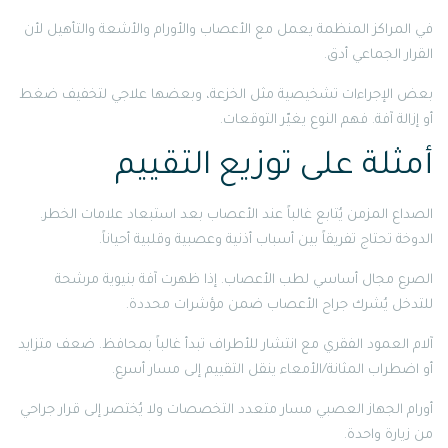
في المراكز المنظمة يعمل مع الأعصاب والأورام والأشعة والتأهيل لأن
القرار الجماعي أدق.
بعض الإجراءات تشخيصية مثل الخزعة، وبعضها علاجي لتخفيف ضغط
أو إزالة آفة. فهم النوع يغيّر التوقعات.
أمثلة على توزيع التقييم
الصداع المزمن يُتابع غالباً عند الأعصاب بعد استبعاد علامات الخطر.
الدوخة تحتاج تفريقاً بين أسباب أذنية وعصبية وقلبية أحياناً.
الصرع مجال أساسي لطب الأعصاب. إذا ظهرت آفة بنيوية مرشحة
للتدخل يُشرك جراح الأعصاب ضمن مؤشرات محددة.
آلام العمود الفقري مع انتشار للأطراف تبدأ غالباً بمحافظ. ضعف متزايد
أو اضطراب المثانة/الأمعاء ينقل التقييم إلى مسار أسرع.
أورام الجهاز العصبي مسار متعدد التخصصات ولا يُختصر إلى قرار جراحي
من زيارة واحدة.