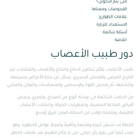
متى يتم التحويل؟
الفحوصات ومعناها
علامات الطوارئ
الاستعداد للزيارة
أسئلة شائعة
خلاصة
دور طبيب الأعصاب
طبيب الأعصاب يقيّم شكاوى الدماغ والنخاع والأعصاب والعضلات عبر
التاريخ المرضي والفحص السريري. يسأل عن بداية الأعراض وسرعتها
وانتشارها، ثم يفحص القوة والإحساس والمنعكسات والتوازن والمشي.
من الحالات الشائعة في عيادته: أنواع من الصداع، والصرع، وبعض
أمراض المناعة العصبية، واضطرابات الحركة، واعتلالات الأعصاب
الطرفية، ومتابعة جوانب من السكتة ضمن فريق أوسع.
الخطة قد تشمل أدوية ومتابعة وتأهيلاً وضبط عوامل الخطورة. وهو
يحدد أيضاً متى يلزم رأي جراحي حتى لا يتأخر التقييم عند علامات الخطر.