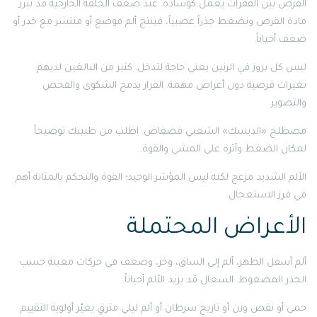
القرص بين الفقرات يعمل كوسادة. عند ضعف الحلقة الخارجية قد تبرز
مادة القرص وتضغط جذراً عصبياً، فينتج ألم موضع أو منتشر مع خدر أو
ضعف أحياناً.
ليس كل بروز في الرنين يعني حاجة لتدخل. كثير من البالغين لديهم
تغيرات قرصية دون أعراض مهمة. القرار يدمج الشكوى والفحص
والتصوير.
مصطلح «الديسك» الشعبي فضفاض. اطلب من طبيبك توضيحاً
لمكان الضغط وأثره على المشي والقوة.
الألم الشديد مزعج لكنه ليس المؤشر الوحيد؛ القوة والتحكم بالمثانة أهم
في فرز الاستعجال.
الأعراض المحتملة
ألم أسفل الظهر، ألم إلى الساق، وخز، وضعف في حركات معينة حسب
الجذر المضغوط. السعال قد يزيد الألم أحياناً.
حمى أو نقص وزن أو تاريخ سرطان أو ألم ليلي مترقٍ يغيّر أولوية التقييم