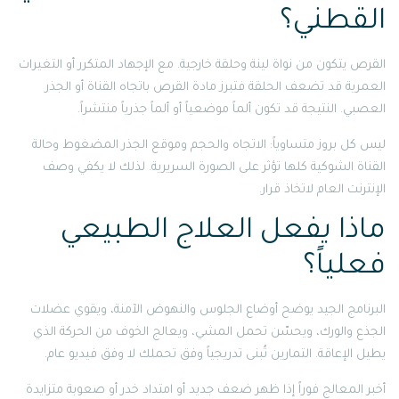
القطني؟
القرص يتكون من نواة لينة وحلقة خارجية. مع الإجهاد المتكرر أو التغيرات
العمرية قد تضعف الحلقة فتبرز مادة القرص باتجاه القناة أو الجذر
العصبي. النتيجة قد تكون ألماً موضعياً أو ألماً جذرياً منتشراً.
ليس كل بروز متساوياً: الاتجاه والحجم وموقع الجذر المضغوط وحالة
القناة الشوكية كلها تؤثر على الصورة السريرية. لذلك لا يكفي وصف
الإنترنت العام لاتخاذ قرار.
ماذا يفعل العلاج الطبيعي
فعلياً؟
البرنامج الجيد يوضح أوضاع الجلوس والنهوض الآمنة، ويقوي عضلات
الجذع والورك، ويحسّن تحمل المشي، ويعالج الخوف من الحركة الذي
يطيل الإعاقة. التمارين تُبنى تدريجياً وفق تحملك لا وفق فيديو عام.
أخبر المعالج فوراً إذا ظهر ضعف جديد أو امتداد خدر أو صعوبة متزايدة