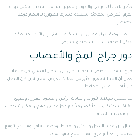
حضّر ملخصاً للأعراض والأدوية والتقارير السابقة. التنظيم يحسّن جودة
القرار. الأعراض المفاجئة الشديدة مسارها الطوارئ لا انتظار موعد
تخصصي.
لا يعني وصف دواء عصبي أن التشخيص نهائي إلى الأبد؛ المتابعة قد
تعدّل الخطة حسب الاستجابة والفحوص.
دور جراح المخ والأعصاب
جراح الأعصاب مختص بالتدخلات على بنى الجهاز العصبي. مراجعته لا
تعني أن العملية مقررة؛ كثير من الحالات تُعرض لمعرفة إن كان التدخل
مبرراً أم أن العلاج المحافظ أنسب.
قد تشمل مجالاته الأورام، وإصابات الرأس والعمود الفقري، وتضيق
القناة الشوكية، وانزلاقاً غضروفياً مع عجز عصبي مهم، وبعض تشوهات
الأوعية حسب الحالة.
اسأل عن هدف التدخل والبدائل والمخاطر وخطة التعافي وما الذي يُتوقع
تحسنه واقعياً. وضوح الهدف يمنع سوء الفهم.