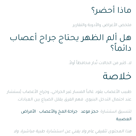
ماذا أحضر؟
ملخص الأعراض والأدوية والتقارير.
هل ألم الظهر يحتاج جراح أعصاب
دائماً؟
لا، كثير من الحالات تُدار محافظاً أولاً.
خلاصة
طبيب الأعصاب يقود غالباً المسار غير الجراحي، وجراح الأعصاب يُستشار
عند احتمال التدخل البنيوي. فهم الفرق يقلل الضياع بين العيادات.
لتنسيق استشارة:
حجز موعد
·
جراحة المخ والأعصاب
·
الأمراض
العصبية
.
هذا المحتوى تثقيفي عام ولا يغني عن استشارة طبية مباشرة، ولا