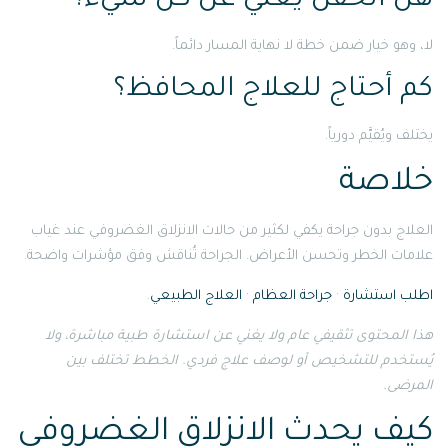
هل الحقن يغني عن كل شيء؟
لا، وهو خيار ضمن خطة لا نهاية المسار دائماً.
كم أحتاج للعلاج المحافظ؟
يختلف ويُقيَّم دورياً.
خلاصة
العلاج بدون جراحة يكفي لكثير من حالات الانزلاق الغضروفي عند غياب
علامات الخطر وتحسن الأعراض. الجراحة تُناقش وفق مؤشرات واضحة.
اطلب استشارة
·
جراحة العظام
·
العلاج الطبيعي
.
هذا المحتوى تثقيفي عام ولا يغني عن استشارة طبية مباشرة، ولا
يُستخدم للتشخيص أو لوصف علاج فردي. الخطط تختلف بين
المرضى.
كيف يحدث الانزلاق الغضروفي