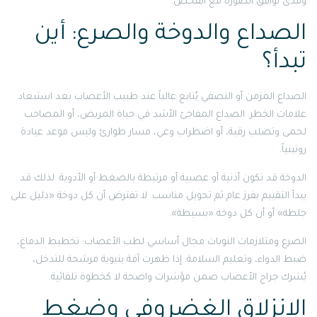
ومدى توافق الصورة مع الفحص.
الصداع والدوخة والصرع: أين
تبدأ؟
الصداع المزمن أو النصفي يُتابع غالباً عند طبيب الأعصاب بعد استبعاد
علامات الخطر. الصداع المفاجئ الأشد في حياة المريض، أو المصاحب
لحمى وتصلب رقبة، أو اضطراب وعي، مسار طوارئ وليس موعد عيادة
روتينياً.
الدوخة قد تكون أذنية أو عصبية أو مرتبطة بالضغط أو الأدوية. لذلك قد
يبدأ التقييم بفرز عام ثم تحويل مناسب. لا تفترض أن كل دوخة «دليل على
جلطة» أو أن كل دوخة «بسيطة».
الصرع ومتلازمات النوبات مجال أساسي لطب الأعصاب: تخطيط الدماغ،
ضبط الدواء، وتعليم السلامة. إذا ظهرت آفة بنيوية مرشحة للتدخل،
يُشرك جراح الأعصاب ضمن مؤشرات واضحة لا كخطوة تلقائية.
الانزلاق الغضروفي وضغط