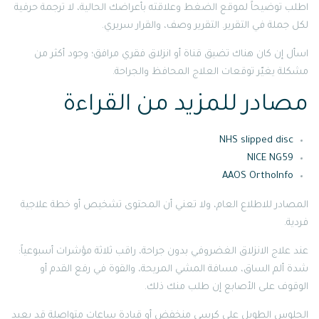
اطلب توضيحاً لموقع الضغط وعلاقته بأعراضك الحالية، لا ترجمة حرفية
لكل جملة في التقرير. التقرير وصف، والقرار سريري.
اسأل إن كان هناك تضيق قناة أو انزلاق فقري مرافق؛ وجود أكثر من
مشكلة يغيّر توقعات العلاج المحافظ والجراحة.
مصادر للمزيد من القراءة
NHS slipped disc
NICE NG59
AAOS OrthoInfo
المصادر للاطلاع العام، ولا تعني أن المحتوى تشخيص أو خطة علاجية
فردية.
عند علاج الانزلاق الغضروفي بدون جراحة، راقب ثلاثة مؤشرات أسبوعياً:
شدة ألم الساق، مسافة المشي المريحة، والقوة في رفع القدم أو
الوقوف على الأصابع إن طلب منك ذلك.
الجلوس الطويل على كرسي منخفض أو قيادة ساعات متواصلة قد يعيد