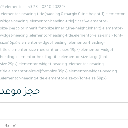
/*! elementor – v3.7.8 – 02-10-2022 */
.elementor-heading-title{padding:0;margin:0;line-height:1}.elementor-
widget-heading .elementor-heading-title[class*=elementor-
size-]>a{color:inherit;font-size:inherit;line-height:inherit}.elementor-
widget-heading .elementor-heading-title.elementor-size-small{font-
size:15px}.elementor-widget-heading .elementor-heading-
title.elementor-size-medium{font-size:19px}.elementor-widget-
heading .elementor-heading-title.elementor-size-large{font-
size:29px}.elementor-widget-heading .elementor-heading-
title.elementor-size-xl{font-size:39px}.elementor-widget-heading
.elementor-heading-title.elementor-size-xxl{font-size:59px}
حجز موعد