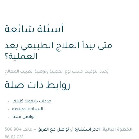
أسئلة شائعة
متى يبدأ العلاج الطبيعي بعد
العملية؟
يُحدد التوقيت حسب نوع العملية وتوصية الطبيب المعالج.
روابط ذات صلة
خدمات دايموند كلينك
السياحة العلاجية
تواصل معنا
الخطوة التالية:
احجز استشارة
أو
تواصل مع الفريق
— هاتف +90 506
031 62 86.