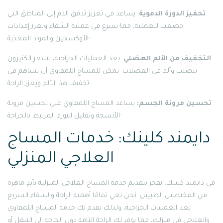
تحفيز الدورة الدموية
: يساعد في تعزيز تدفق الدم إلى المناطق التي
خضعت للعملية، مما يسرع في عملية الشفاء ويعزز إمدادات
الأوكسجين والمواد المغذية·
التخفيف من الألم العضلي
: بعد العمليات الجراحية، يشعر الكثيرون
بتصلب وألم في العضلات· يمكن للمساج اللمفاوي أن يساهم في
تخفيف هذا الألم ويعزز الراحة·
تحسين مرونة الجسم:
يساعد المساج اللمفاوي على تحسين مرونة
الأنسجة وتقليل التورم المرتبط بالجراحة·
دايمند كلينك: خدمات المساج
العلاجي المنزلي
في دايمند كلينك، نفخر بتقديم خدمة المساج العلاجي المنزلية بأيدٍ ماهرة
من المختصين الطبيين· نحن نعي تمامًا أهمية الراحة والشفاء السريع
بعد العمليات الجراحية، ولذلك نقدم لك خدمة المساج اللمفاوي
والعلاجي في منزلك، مما يوفر لك الراحة التامة دون الحاجة إلى التنقل أو