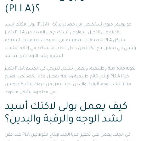
(PLLA)؟
بولى لاكتك أسيد (PLLA) هو بوليمر حيوي يُستخلص من مصادر نباتية ·
يتميز PLLA بقدرته على التحلل البيولوجي يُستخدم في العديد من
التطبيقات التجميلية· في العلاجات التجميلية، يُستخدم PLA بشكل
رئيسي في تحفيز إنتاج الكولاجين داخل الجلد، ما يساعد في إعادة الشباب
للبشرة وشد الترهلات والتجاعيد·
يتميز PLLA بكونه مادة آمنة وطبيعية، ويعمل بشكل تدريجي في الجسم
لإنتاج نتائج طبيعية ودائمة· بفضل هذه الخصائص، أصبح PLLA خيارًا
مثاليًا لشد الوجه، الرقبة، واليدين، حيث يعزز من مرونة البشرة ويحسن
من مظهرها بشكل ملحوظ·
كيف يعمل بولى لاكتك أسيد
لشد الوجه والرقبة واليدين؟
عند حقن PLA في الجلد، يعمل على تحفيز خلايا الجلد لإنتاج الكولاجين