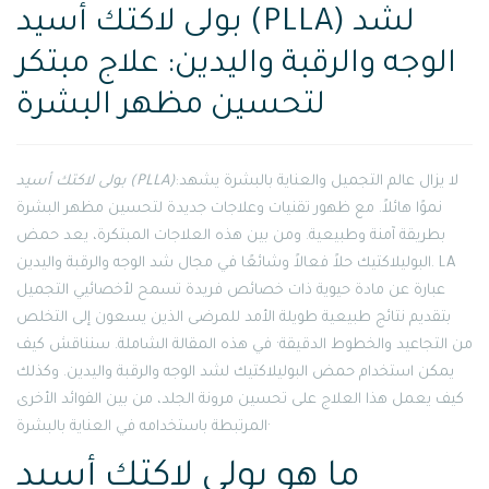
بولى لاكتك أسيد (PLLA) لشد
الوجه والرقبة واليدين: علاج مبتكر
لتحسين مظهر البشرة
:لا يزال عالم التجميل والعناية بالبشرة يشهد
بولى لاكتك أسيد (PLLA)
نموًا هائلاً. مع ظهور تقنيات وعلاجات جديدة لتحسين مظهر البشرة
بطريقة آمنة وطبيعية. ومن بين هذه العلاجات المبتكرة، يعد حمض
البوليلاكتيك حلاً فعالاً وشائعًا في مجال شد الوجه والرقبة واليدين. LA
عبارة عن مادة حيوية ذات خصائص فريدة تسمح لأخصائيي التجميل
بتقديم نتائج طبيعية طويلة الأمد للمرضى الذين يسعون إلى التخلص
من التجاعيد والخطوط الدقيقة· في هذه المقالة الشاملة. سنناقش كيف
يمكن استخدام حمض البوليلاكتيك لشد الوجه والرقبة واليدين. وكذلك
كيف يعمل هذا العلاج على تحسين مرونة الجلد، من بين الفوائد الأخرى
المرتبطة باستخدامه في العناية بالبشرة·
ما هو بولى لاكتك أسيد