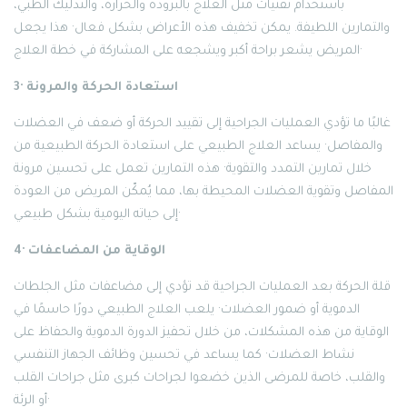
باستخدام تقنيات مثل العلاج بالبرودة والحرارة، والتدليك الطبي،
والتمارين اللطيفة. يمكن تخفيف هذه الأعراض بشكل فعال· هذا يجعل
المريض يشعر براحة أكبر ويشجعه على المشاركة في خطة العلاج·
3· استعادة الحركة والمرونة
غالبًا ما تؤدي العمليات الجراحية إلى تقييد الحركة أو ضعف في العضلات
والمفاصل· يساعد العلاج الطبيعي على استعادة الحركة الطبيعية من
خلال تمارين التمدد والتقوية· هذه التمارين تعمل على تحسين مرونة
المفاصل وتقوية العضلات المحيطة بها، مما يُمكّن المريض من العودة
إلى حياته اليومية بشكل طبيعي·
4· الوقاية من المضاعفات
قلة الحركة بعد العمليات الجراحية قد تؤدي إلى مضاعفات مثل الجلطات
الدموية أو ضمور العضلات· يلعب العلاج الطبيعي دورًا حاسمًا في
الوقاية من هذه المشكلات، من خلال تحفيز الدورة الدموية والحفاظ على
نشاط العضلات· كما يساعد في تحسين وظائف الجهاز التنفسي
والقلب، خاصة للمرضى الذين خضعوا لجراحات كبرى مثل جراحات القلب
أو الرئة·