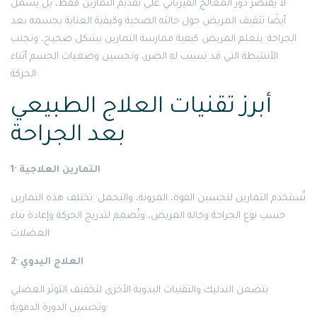
لا يقتصر دور المعالج الفيزيائي على تقديم التمارين فقط، بل يشمل
أيضًا تثقيف المريض حول حالته الصحية وكيفية العناية بجسمه بعد
الجراحة· يتعلم المريض كيفية ممارسة التمارين بشكل صحيح، وتجنب
الأنشطة التي قد تسبب له الضرر، وتحسين وضعيات الجسم أثناء
الحركة·
أبرز تقنيات العلاج الطبيعي
بعد الجراحة
1· التمارين العلاجية
تُستخدم التمارين لتحسين القوة، المرونة، والتحمل· تختلف هذه التمارين
حسب نوع الجراحة وحالة المريض، وتُصمم لتدريج الحركة وإعادة بناء
العضلات·
2· العلاج اليدوي
يتضمن التدليك والتقنيات اليدوية الأخرى لتخفيف التوتر العضلي
وتحسين الدورة الدموية·