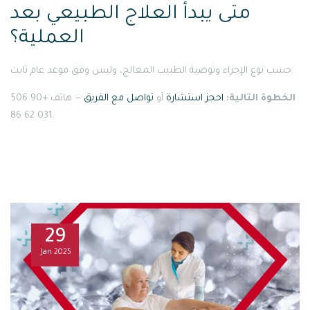
متى يبدأ العلاج الطبيعي بعد
العملية؟
حسب نوع الإجراء وتوصية الطبيب المعالج، وليس وفق موعد عام ثابت.
الخطوة التالية:
احجز استشارة
أو
تواصل مع الفريق
— هاتف +90 506
031 62 86.
29
Jan
2025