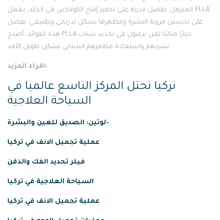
المترهل. بفضل قدرته على تحفيز إنتاج الكولاجين في الجلد، يعمل PLLA
على تحسين مرونة البشرة ومظهرها بشكل تدريجي وطبيعي. بفضل
هذه الفوائد، أصبح PLLA خيارًا مثاليًا لمن يرغبون في تجديد شباب
بشرتهم واستعادة مظهرهم الشبابي بشكل طويل الأمد·
اقراء المزيد:
تركيا تحتل المركز التاسع عالميا في
السياحة العلاجية
لوتين: الصديق للعين والبشرة-
عملية
تجميل
الانف
في
تركيا
فيلر تحديد الفك والذقن
السياحة العلاجية في تركيا
عملية تجميل الانف في تركيا