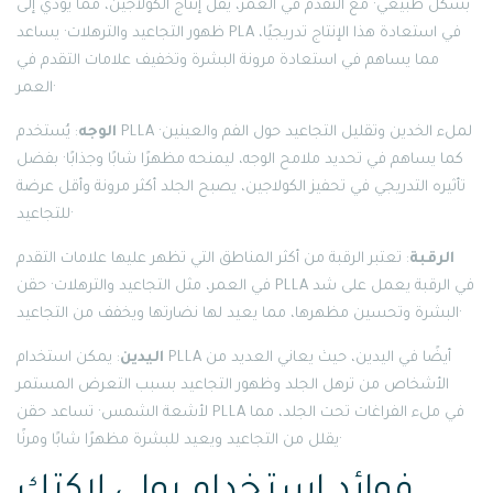
بشكل طبيعي· مع التقدم في العمر، يقل إنتاج الكولاجين، مما يؤدي إلى
ظهور التجاعيد والترهلات· يساعد PLA في استعادة هذا الإنتاج تدريجيًا،
مما يساهم في استعادة مرونة البشرة وتخفيف علامات التقدم في
العمر·
الوجه
: يُستخدم PLLA لملء الخدين وتقليل التجاعيد حول الفم والعينين·
كما يساهم في تحديد ملامح الوجه، ليمنحه مظهرًا شابًا وجذابًا· بفضل
تأثيره التدريجي في تحفيز الكولاجين، يصبح الجلد أكثر مرونة وأقل عرضة
للتجاعيد·
الرقبة
: تعتبر الرقبة من أكثر المناطق التي تظهر عليها علامات التقدم
في العمر، مثل التجاعيد والترهلات· حقن PLLA في الرقبة يعمل على شد
البشرة وتحسين مظهرها، مما يعيد لها نضارتها ويخفف من التجاعيد·
اليدين
: يمكن استخدام PLLA أيضًا في اليدين، حيث يعاني العديد من
الأشخاص من ترهل الجلد وظهور التجاعيد بسبب التعرض المستمر
لأشعة الشمس· تساعد حقن PLLA في ملء الفراغات تحت الجلد، مما
يقلل من التجاعيد ويعيد للبشرة مظهرًا شابًا ومرنًا·
فوائد استخدام بولى لاكتك