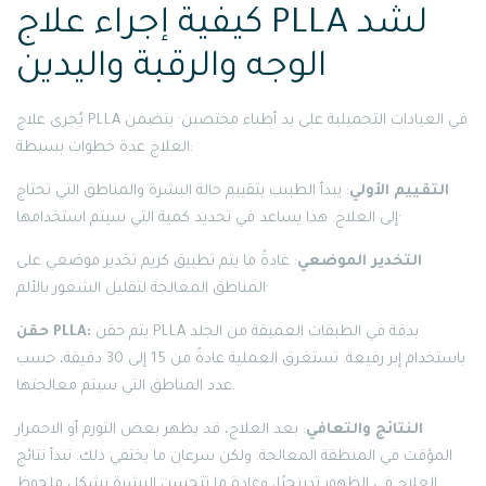
كيفية إجراء علاج PLLA لشد
الوجه والرقبة واليدين
يُجرى علاج PLLA في العيادات التجميلية على يد أطباء مختصين· يتضمن
العلاج عدة خطوات بسيطة:
التقييم الأولي
: يبدأ الطبيب بتقييم حالة البشرة والمناطق التي تحتاج
إلى العلاج. هذا يساعد في تحديد كمية التي سيتم استخدامها·
التخدير الموضعي
: عادةً ما يتم تطبيق كريم تخدير موضعي على
المناطق المعالجة لتقليل الشعور بالألم·
يتم حقن PLLA بدقة في الطبقات العميقة من الجلد
حقن PLLA:
باستخدام إبر رفيعة. تستغرق العملية عادةً من 15 إلى 30 دقيقة، حسب
عدد المناطق التي سيتم معالجتها.
النتائج والتعافي
: بعد العلاج، قد يظهر بعض التورم أو الاحمرار
المؤقت في المنطقة المعالجة. ولكن سرعان ما يختفي ذلك. تبدأ نتائج
العلاج في الظهور تدريجيًا، وعادة ما تتحسن البشرة بشكل ملحوظ