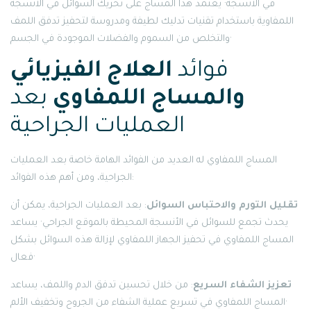
في الأنسجة· يعتمد هذا المساج على تحريك السوائل في الأنسجة
اللمفاوية باستخدام تقنيات تدليك لطيفة ومدروسة لتحفيز تدفق اللمف
والتخلص من السموم والفضلات الموجودة في الجسم·
فوائد
العلاج الفيزيائي
والمساج اللمفاوي
بعد
العمليات الجراحية
المساج اللمفاوي له العديد من الفوائد الهامة خاصة بعد العمليات
الجراحية، ومن أهم هذه الفوائد:
تقليل التورم والاحتباس السوائل
: بعد العمليات الجراحية، يمكن أن
يحدث تجمع للسوائل في الأنسجة المحيطة بالموقع الجراحي· يساعد
المساج اللمفاوي في تحفيز الجهاز اللمفاوي لإزالة هذه السوائل بشكل
فعال·
تعزيز الشفاء السريع
: من خلال تحسين تدفق الدم واللمف، يساعد
المساج اللمفاوي في تسريع عملية الشفاء من الجروح وتخفيف الألم·