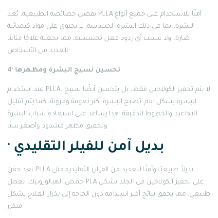
بفضل خصائصه الطبيعية، يُعد PLLA آمنًا للاستخدام على جميع أنواع
البشرة، بما في ذلك البشرة الحساسة. لا يحتوي على مواد كيميائية
ضارة، ولا يسبب أي ردود فعل تحسسية، مما يجعله علاجًا مثاليًا
للعديد من الأشخاص·
4· تحسين نسيج البشرة ومظهرها
عند استخدام PLLA، لا يتم تحفيز الكولاجين فقط، بل يتحسن أيضًا نسيج
البشرة بشكل عام. تصبح البشرة أكثر نعومة ومرونة، كما يتم تقليل
التجاعيد والخطوط الدقيقة. هذا يساعد على استعادة شباب البشرة
وتحقيق مظهر مشدود وأصغر سنًا·
· بديل آمن للفيلر التقليدي
تعد حقن PLLA بديلاً طبيعيًا وآمنًا للعديد من الفيلرز التقليدية مثل
حمض الهيالورونيك. يعمل PLA على تحفيز الكولاجين في الجلد بشكل
طبيعي. مما يحقق نتائج أكثر استدامة دون الحاجة إلى تكرار العلاج بشكل
متكرر·