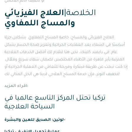
أو تخفيف الألم العضلي·
الخلاصة|
العلاج الفيزيائي
والمساج اللمفاوي
العلاج الفيزيائي والمساج، خاصة المساج اللمفاوي. يشكلان جزءًا
أساسيًا في الشفاء بعد العمليات الجراحية وتعزيز صحة الجسم بشكل
عام. في دايمند كلينك، نحن هنا لنقدم لك أفضل الخدمات العلاجية
المنزلية بأيدٍ ماهرة من الأطباء المختصين لضمان شفاء سريع وفعّال.
إذا كنت تبحث عن طريقة مبتكرة ومريحة للتعافي من العملية الجراحية أو
لتخفيف التوتر، فإن خدمة المساج العلاجي لدينا هي الحل المثالي لك·
اقراء المزيد:
تركيا تحتل المركز التاسع عالميا في
السياحة العلاجية
لوتين: الصديق للعين والبشرة-
عملية
تجميل
الانف
في
تركيا