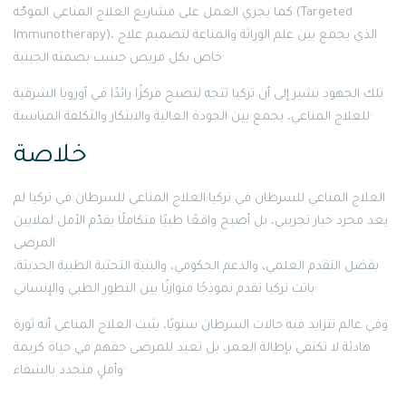
كما يجري العمل على مشاريع العلاج المناعي الموجّه (Targeted
Immunotherapy)، الذي يجمع بين علم الوراثة والمناعة لتصميم علاج
خاص بكل مريض حسب بصمته الجينية·
تلك الجهود تشير إلى أن تركيا تتجه لتصبح مركزًا رائدًا في أوروبا الشرقية
للعلاج المناعي، يجمع بين الجودة العالية والابتكار والتكلفة المناسبة·
خلاصة
العلاج المناعي للسرطان في تركيا:العلاج المناعي للسرطان في تركيا لم
يعد مجرد خيار تجريبي، بل أصبح واقعًا طبيًا متكاملًا يقدّم الأمل لملايين
المرضى·
بفضل التقدم العلمي، والدعم الحكومي، والبنية التحتية الطبية الحديثة،
باتت تركيا تقدم نموذجًا متوازنًا بين التطور الطبي والإنساني·
وفي عالم تتزايد فيه حالات السرطان سنويًا، يثبت العلاج المناعي أنه ثورة
هادئة لا تكتفي بإطالة العمر، بل تعيد للمرضى حقهم في حياة كريمة
وأملٍ متجدد بالشفاء·