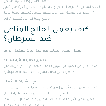
معه الجسم وكأنه نسيج طبيعي·
العلاج المناعي يكسر هذا الحاجز، ويُعيد للجهاز المناعي قدرته على تمييز
العدو من الصديق، عبر آليات دقيقة تشمل تنشيط الخلايا التائية (T-
cells) ومنع الإشارات التي تعيقها·
كيف يعمل العلاج المناعي
ضد السرطان؟
يعمل العلاج المناعي عبر عدة آليات معقدة، أبرزها:
تحفيز الخلايا التائية القاتلة:
هذه الخلايا هي الجنود الرئيسيون لجهاز المناعة، حيث يتم تدريبها على
التعرف على الخلايا السرطانية واستهدافها مباشرة·
منع الإشارات المثبطة:
بعض الأورام تُرسل إشارات توقف لجهاز المناعة مثل بروتينات (PD-L1
وCTLA-4)، مما يمنع الخلايا المناعية من مهاجمتها·
تعمل بعض الأدوية المناعية الحديثة على إيقاف هذه الإشارات، مما
يسمح للمناعة بالعمل بحرية·