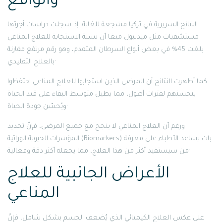
والواقع
النتائج السريرية في تركيا مشجعة للغاية، إذ سجلت دراسات أجرتها
مستشفيات مثل ميديبول ميغا أن نسبة الاستجابة للعلاج المناعي
بلغت 45% في بعض أنواع السرطان المتقدم، وهو رقم مرتفع مقارنة
بالعلاج التقليدي·
كما أظهرت النتائج أن المرضى الذين استجابوا للعلاج المناعي احتفظوا
بتحسنهم لفترات أطول، مما يطيل متوسط البقاء على قيد الحياة
ويُحسّن جودة الحياة·
ورغم أن العلاج المناعي لا ينجح مع جميع المرضى، فإنّ تحديد
المؤشرات الحيوية الوراثية (Biomarkers) بات يساعد الأطباء على معرفة
من سيستفيد أكثر من هذا العلاج، مما يجعله أكثر دقة وفعالية·
الأعراض الجانبية للعلاج
المناعي
على عكس العلاج الكيميائي الذي يُضعف الجسم بشكل شامل، فإنّ