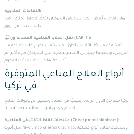
اللقاحات العلاجية:
وهي لقاحات تُعطى بعد تشخيص السرطان لتحفّز الجهاز المناعي ضد
خلايا محددة من الورم·
نقل الخلايا المناعية المعدلة وراثيًا (CAR-T):
تُعدّ هذه من أكثر التقنيات تطورًا، حيث يتم استخراج خلايا المناعة من
المريض، وتعديلها جينيًا في المختبر لتتعرف على السرطان بقوة أكبر، ثم
تُعاد حقنها في الجسم لتبدأ الهجوم·
أنواع العلاج المناعي المتوفرة
في تركيا
تركيا تعدّ من الدول الرائدة إقليميًا في اعتماد وتطبيق بروتوكولات العلاج
المناعي· ومن أبرز أنواعه المستخدمة حاليًا:
مثبطات نقاط التفتيش المناعية (Checkpoint Inhibitors):
مثل أدوية Nivolumab وPembrolizumab، وتستخدم لعلاج أنواع مختلفة