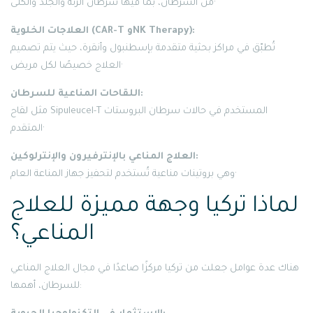
من السرطان، بما فيها سرطان الرئة والجلد والكلى·
العلاجات الخلوية (CAR-T وNK Therapy):
تُطبّق في مراكز بحثية متقدمة بإسطنبول وأنقرة، حيث يتم تصميم
العلاج خصيصًا لكل مريض·
اللقاحات المناعية للسرطان:
مثل لقاح Sipuleucel-T المستخدم في حالات سرطان البروستات
المتقدم·
العلاج المناعي بالإنترفيرون والإنترلوكين:
وهي بروتينات مناعية تُستخدم لتحفيز جهاز المناعة العام·
لماذا تركيا وجهة مميزة للعلاج
المناعي؟
هناك عدة عوامل جعلت من تركيا مركزًا صاعدًا في مجال العلاج المناعي
للسرطان، أهمها: