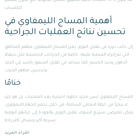
قد تكون 5-10 جلسات كافية لتحقيق تحسن ملحوظ، مع جدول منتظم
للجلسات·
أهمية المساج الليمفاوي في
تحسين نتائج العمليات الجراحية
إلى جانب دوره في تقليل التورم، يعزز المساج الليمفاوي مظهر المناطق
التي تم إجراء العملية عليها، خاصة في الجراحات التجميلية مثل شفط
الدهون وشد الجسم· كما يساعد في تقليل الشعور بالشد في الجلد
وتحسين مظهر الندوب·
ختامًا
المساج الليمفاوي ليس مجرد خطوة اختيارية بعد العمليات، بل هو جزء
لا يتجزأ من خطة التعافي الشاملة· من خلال تحفيز الجهاز الليمفاوي،
يمكن للمرضى تسريع الشفاء، تقليل التورم، والعودة إلى حياتهم اليومية
بسرعة أكبر وبشكل أكثر راحة·
اقراء المزيد: