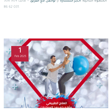
الخطوة التالية:
احجز استشارة
أو
تواصل مع الفريق
— هاتف +90 506
031 62 86.
1
Feb
2025