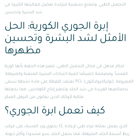
التجميل الطبي. وتتمتع بشعبية متزايدة بفضل فعاليتها الكبيرة في
شد البشرة وتحسين
إبرة الجوري الكورية: الحل
الأمثل لشد البشرة وتحسين
مظهرها
ابتكار مذهل في مجال التجميل الطبي، تتميز هذه الحقنة بأنها كورية
المنشأ. ومصممة خصيصًا لتلبية احتياجات البشرة المتعبة والمترهلة.
تعتمد اللقطة على مادة نشطة تسمى PCL (بوليكابرولاكتون)، المعروفة
بخصائصها الفريدة في شد الجلد وتحفيز إنتاج الكولاجين، مما يجعلها
مثالية لأولئك الذين يعانون من الترهل المبكر·
كيف تعمل ابرة الجوري؟
يحتوي ورد المسك على مركب CL الذي يعمل بمثابة غراء طبي لإعادة
ربط أنسجة الجلد المترهلة، مما يجعل الجلد يبدو مشدودًا وأكثر حيوية.