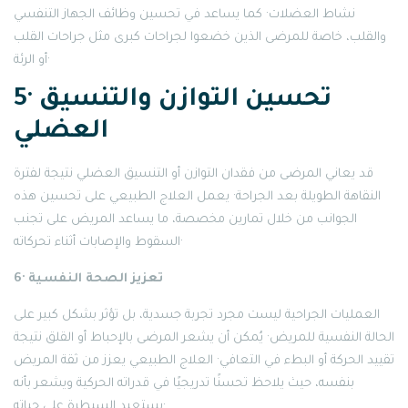
نشاط العضلات· كما يساعد في تحسين وظائف الجهاز التنفسي
والقلب، خاصة للمرضى الذين خضعوا لجراحات كبرى مثل جراحات القلب
أو الرئة·
5· تحسين التوازن والتنسيق
العضلي
قد يعاني المرضى من فقدان التوازن أو التنسيق العضلي نتيجة لفترة
النقاهة الطويلة بعد الجراحة· يعمل العلاج الطبيعي على تحسين هذه
الجوانب من خلال تمارين مخصصة، ما يساعد المريض على تجنب
السقوط والإصابات أثناء تحركاته·
6· تعزيز الصحة النفسية
العمليات الجراحية ليست مجرد تجربة جسدية، بل تؤثر بشكل كبير على
الحالة النفسية للمريض· يُمكن أن يشعر المرضى بالإحباط أو القلق نتيجة
تقييد الحركة أو البطء في التعافي· العلاج الطبيعي يعزز من ثقة المريض
بنفسه، حيث يلاحظ تحسنًا تدريجيًا في قدراته الحركية ويشعر بأنه
يستعيد السيطرة على حياته·