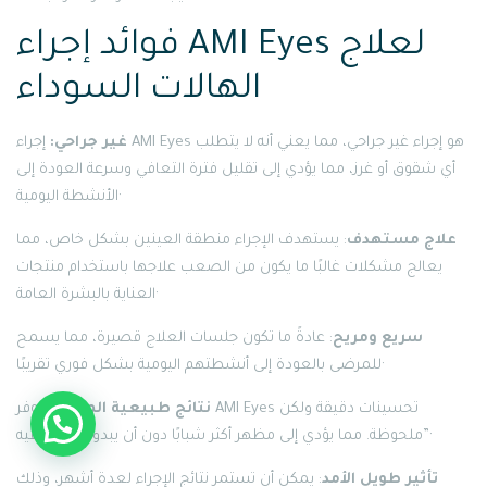
فوائد إجراء AMI Eyes لعلاج
الهالات السوداء
غير جراحي:
إجراء AMI Eyes هو إجراء غير جراحي، مما يعني أنه لا يتطلب
أي شقوق أو غرز، مما يؤدي إلى تقليل فترة التعافي وسرعة العودة إلى
الأنشطة اليومية·
علاج مستهدف
: يستهدف الإجراء منطقة العينين بشكل خاص، مما
يعالج مشكلات غالبًا ما يكون من الصعب علاجها باستخدام منتجات
العناية بالبشرة العامة·
سريع ومريح
: عادةً ما تكون جلسات العلاج قصيرة، مما يسمح
للمرضى بالعودة إلى أنشطتهم اليومية بشكل فوري تقريبًا·
نتائج طبيعية المظهر
: يوفر AMI Eyes تحسينات دقيقة ولكن
ملحوظة. مما يؤدي إلى مظهر أكثر شبابًا دون أن يبدو “مبالغًا فيه”·
تأثير طويل الأمد
: يمكن أن تستمر نتائج الإجراء لعدة أشهر، وذلك