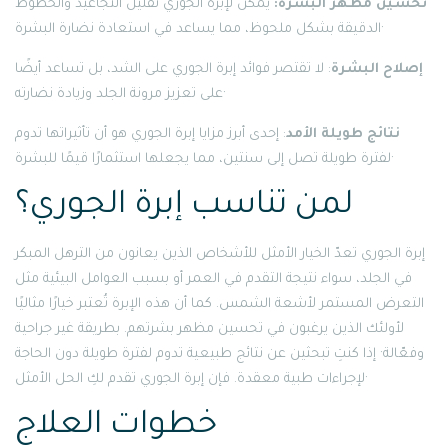
تحسين مظهر البشرة:
يمكن لإبرة الجوري تقليل التجاعيد والخطوط
الدقيقة بشكل ملحوظ، مما يساعد في استعادة نضارة البشرة·
إصلاح البشرة
: لا تقتصر فوائد إبرة الجوري على الشد، بل تساعد أيضًا
على تعزيز مرونة الجلد وزيادة نضارته·
نتائج طويلة الأمد
: إحدى أبرز مزايا إبرة الجوري هو أن تأثيراتها تدوم
لفترة طويلة تصل إلى سنتين، مما يجعلها استثمارًا قيمًا للبشرة·
لمن تناسب إبرة الجوري؟
إبرة الجوري تعدّ الخيار الأمثل للأشخاص الذين يعانون من الترهل المبكر
في الجلد، سواء نتيجة التقدم في العمر أو بسبب العوامل البيئية مثل
التعرض المستمر لأشعة الشمس. كما أن هذه الإبرة تُعتبر خيارًا مثاليًا
لأولئك الذين يرغبون في تحسين مظهر بشرتهم. بطريقة غير جراحية
وفعّالة· إذا كنتِ تبحثين عن نتائج طبيعية تدوم لفترة طويلة دون الحاجة
لإجراءات طبية معقدة. فإن إبرة الجوري تقدم لكِ الحل الأمثل·
خطوات العلاج