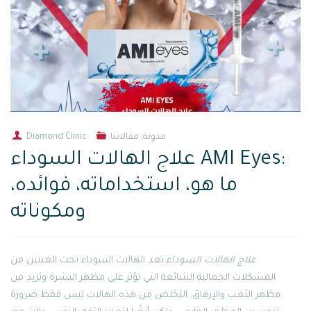
مدونة
,
مقالاتنا
Diamond Clinic
علاج الهالات السوداء AMI Eyes:
ما هو، استخداماته، فوائده،
ومكوناته
علاج الهالات السوداء
:تعد الهالات السوداء تحت العينين من
المشكلات الجمالية الشائعة التي تؤثر على مظهر البشرة وتزيد من
مظهر التعب والإرهاق. التخلص من هذه الهالات ليس فقط ضرورة