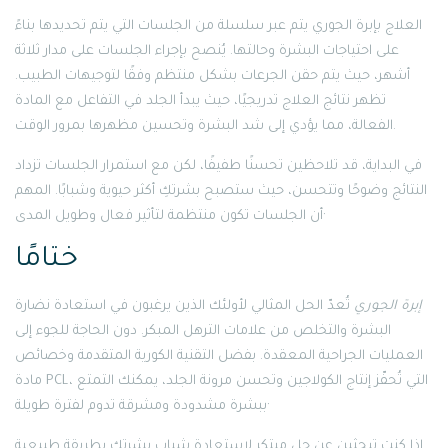
العلاج بإبرة الجوري يتم عبر سلسلة من الجلسات التي يتم تحديدها بناءً
على احتياجات البشرة وحالتها. يُنصح بإجراء الجلسات على مدار ثلاثة
أشهر، حيث يتم حقن الجرعات بشكل منتظم وفقًا لتوجيهات الطبيب.
تظهر نتائج العلاج تدريجيًا، حيث يبدأ الجلد في التفاعل مع المادة
الفعالة، مما يؤدي إلى شد البشرة وتحسين مظهرها بمرور الوقت.
في البداية، قد تلاحظين تحسنًا طفيفًا، لكن مع استمرار الجلسات تزداد
النتائج وضوحًا وتتحسن، حيث ستصبح بشرتكِ أكثر حيوية وشبابًا. المهم
أن الجلسات تكون منتظمة لتأثير فعال وطويل المدى·
ختامًا
إبرة الجوري
تُعدّ الحل المثالي لأولئك الذين يرغبون في استعادة نضارة
البشرة والتخلص من علامات الترهل المبكر. دون الحاجة للجوء إلى
العمليات الجراحية المعقدة. بفضل التقنية الكورية المتقدمة وخصائص
مادة PCL، التي تُحفّز إنتاج الكولاجين وتحسن مرونة الجلد، يمكنك التمتع
ببشرة مشدودة ومشرقة تدوم لفترة طويلة·
إذا كنتِ تبحثين عن حل مبتكر لاستعادة شباب بشرتكِ بطريقة طبيعية