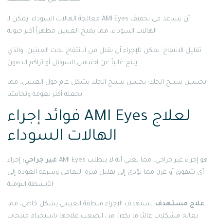
معالجة الهالات السوداء: يمكن لـ AMI Eyes أن يساعد في تخفيف
الهالات السوداء، مما يمنح العينين مظهراً أكثر حيوية·
تقليل الانتفاخ: يمكن للإجراء أن يقلل من الانتفاخ تحت العينين، والذي
ينتج غالباً عن احتباس السوائل أو تراكم الدهون·
تحسين نسيج الجلد: يحسن نسيج الجلد بشكل عام حول العينين، مما
يجعله أكثر نعومة وتجانسًا·
فوائد إجراء AMI Eyes لعلاج
الهالات السوداء
غير جراحي:
إجراء AMI Eyes هو إجراء غير جراحي، مما يعني أنه لا يتطلب
أي شقوق أو غرز، مما يؤدي إلى تقليل فترة التعافي وسرعة العودة إلى
الأنشطة اليومية·
علاج مستهدف
: يستهدف الإجراء منطقة العينين بشكل خاص، مما
يعالج مشكلات غالبًا ما يكون من الصعب علاجها باستخدام منتجات