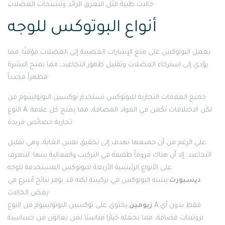
حالات طبية مثل التعرق الزائد وتشنجات العضلات·
أنواع البوتوكس للوجه
يعمل البوتوكس على منع الإشارات العصبية إلى العضلات مؤقتًا. مما
يؤدي إلى استرخاء العضلات وتقليل ظهور التجاعيد، مما يمنح البشرة
مظهراً مجدداً·
جميع العلامات التجارية للبوتوكس تستخدم توكسين البوتولينيوم من
النوع A. لكن الاختلافات تكمن في المواد المضافة، مما يمنح كل علامة
تجارية خصائص فريدة·
على الرغم من أن جميعها تهدف إلى تحقيق نفس الغاية، وهي تقليل
التجاعيد. إلا أن هناك فروقاً طفيفة في التركيب والفعالية بينها· لنتعرف
على الأنواع الرئيسية الأربعة للبوتوكس المستخدمة للوجه:
ديسبورت
:يشبه البوتوكس في تركيبته لكنه قد يوفر نتائج أسرع في
بعض الحالات·
زيومين
:يحتوي على توكسين البوتولينيوم من النوع A فقط بدون أي
بروتينات مضافة، مما يجعله خيارًا مناسبًا لمن يعانون من حساسية