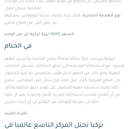
يحتاجها المريض. كل منطقة من الوجه تتطلب عددًا معينًا من الوحدات
لعلاجها بشكل فعال·
نوع العلامة التجارية
: هناك عدة علامات تجارية للبوتوكس، وبعضها
قد يكون أغلى من الانواع الاخرى·
السعر 3000 ليرة تركية لل مل الواحد
في الختام
البوتوكس
:يعد خيارًا شائعًا وفعالًا لعلاج التجاعيد وتحسين مظهر
البشرة، مع استخداماته الواسعة التي تتجاوز الجماليات لتشمل العلاجات
الطبية. ومع ذلك، من المهم اختيار طبيب متخصص ذو خبرة للحصول
على النتائج المرجوة بأمان· قبل اتخاذ قرار بشأن حقن البوتوكس. ينصح
دائمًا بإجراء استشارة مهنية للحصول على تقدير دقيق للتكلفة والتأكد
من أن العلاج مناسب لاحتياجاتك الفردية. الأمان والجودة يجب أن يكونا
دائمًا في مقدمة أولوياتك عند التفكير في أي إجراء تجميلي·
اقراء المزيد:
تركيا تحتل المركز التاسع عالميا في