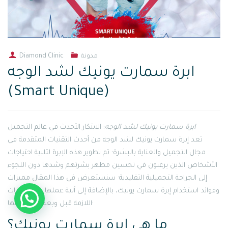
مدونة
Diamond Clinic
ابرة سمارت يونيك لشد الوجه
(Smart Unique)
ابرة سمارت يونيك لشد الوجه
: الابتكار الأحدث في عالم التجميل
تعد إبرة سمارت يونيك لشد الوجه من أحدث التقنيات المتقدمة في
مجال التجميل والعناية بالبشرة· تم تطوير هذه الإبرة لتلبية احتياجات
الأشخاص الذين يرغبون في تحسين مظهر بشرتهم وشدها دون اللجوء
إلى الجراحة التجميلية التقليدية· سنستعرض في هذا المقال مميزات
وفوائد استخدام إبرة سمارت يونيك، بالإضافة إلى آلية عملها والاحتياطات
اللازمة قبل وبعد استخدامها·
ما هي إبرة سمارت يونيك؟