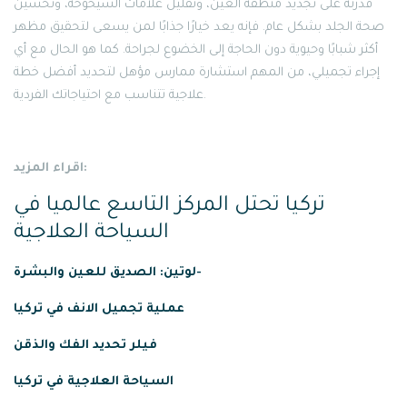
قدرته على تجديد منطقة العين، وتقليل علامات الشيخوخة، وتحسين
صحة الجلد بشكل عام. فإنه يعد خيارًا جذابًا لمن يسعى لتحقيق مظهر
أكثر شبابًا وحيوية دون الحاجة إلى الخضوع لجراحة. كما هو الحال مع أي
إجراء تجميلي، من المهم استشارة ممارس مؤهل لتحديد أفضل خطة
علاجية تتناسب مع احتياجاتك الفردية.
اقراء المزيد:
تركيا تحتل المركز التاسع عالميا في
السياحة العلاجية
لوتين: الصديق للعين والبشرة-
عملية
تجميل
الانف
في
تركيا
فيلر تحديد الفك والذقن
السياحة العلاجية في تركيا