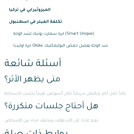
الميزوثيرابي في تركيا
تكلفة الفيلر في اسطنبول
ابرة سمارت يونيك لشد الوجه (Smart Unique)
ابرة اوليديا Olidia: شد الوجه بفضل حمض البوليلاكتيك
أسئلة شائعة
متى يظهر الأثر؟
غالباً خلال أيام، ويكتمل تدريجياً خلال أسبوعين تقريباً بحسب الاستجابة.
هل أحتاج جلسات متكررة؟
نعم عادة، لأن الأثر مؤقت ويختلف مداه بين الأشخاص.