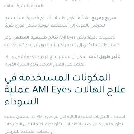
العناية بالبشرة العامة·
سريع ومريح
: عادةً ما تكون جلسات العلاج قصيرة، مما يسمح
للمرضى بالعودة إلى أنشطتهم اليومية بشكل فوري تقريبًا·
نتائج طبيعية المظهر
: يوفر AMI Eyes تحسينات دقيقة ولكن
ملحوظة. مما يؤدي إلى مظهر أكثر شبابًا دون أن يبدو “مبالغًا فيه”·
تأثير طويل الأمد
: يمكن أن تستمر نتائج الإجراء لعدة أشهر، وذلك
يعتمد على العلاج المحدد ونوع البشرة الفردي·
المكونات المستخدمة في
عملية AMI Eyes علاج الهالات
السوداء
قد تتضمن عملية AMI Eyes استخدام المكونات النشطة التالية التي تم
تطويرها من خلال أحدث التطورات التكنولوجية، اعتمادًا على الاحتياجات
والأهداف المحددة للمريض: