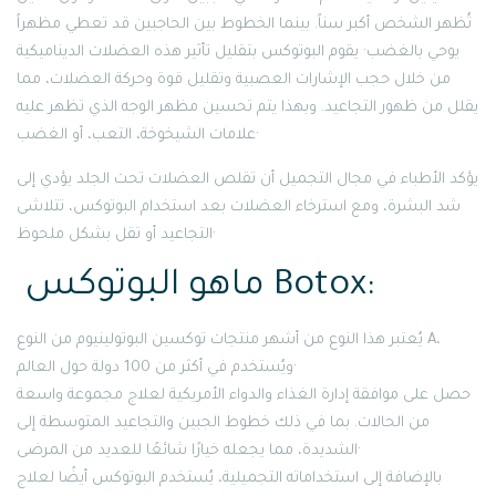
تُظهر الشخص أكبر سناً. بينما الخطوط بين الحاجبين قد تعطي مظهراً
يوحي بالغضب· يقوم البوتوكس بتقليل تأثير هذه العضلات الديناميكية
من خلال حجب الإشارات العصبية وتقليل قوة وحركة العضلات، مما
يقلل من ظهور التجاعيد. وبهذا يتم تحسين مظهر الوجه الذي تظهر عليه
علامات الشيخوخة، التعب، أو الغضب·
يؤكد الأطباء في مجال التجميل أن تقلص العضلات تحت الجلد يؤدي إلى
شد البشرة، ومع استرخاء العضلات بعد استخدام البوتوكس، تتلاشى
التجاعيد أو تقل بشكل ملحوظ·
ماهو البوتوكس Botox:
يُعتبر هذا النوع من أشهر منتجات توكسين البوتولينيوم من النوع A،
ويُستخدم في أكثر من 100 دولة حول العالم·
حصل على موافقة إدارة الغذاء والدواء الأمريكية لعلاج مجموعة واسعة
من الحالات. بما في ذلك خطوط الجبين والتجاعيد المتوسطة إلى
الشديدة، مما يجعله خيارًا شائعًا للعديد من المرضى·
بالإضافة إلى استخداماته التجميلية، يُستخدم البوتوكس أيضًا لعلاج