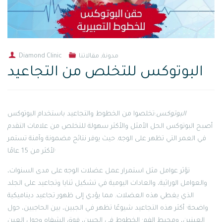
مدونة
,
مقالاتنا
Diamond Clinic
البوتوكس للتخلص من التجاعيد
البوتوكس
:تخلصوا من الخطوط والتجاعيد باستخدام البوتوكس
أصبح البوتوكس الحل الأمثل والأكثر سهولة للتخلص من علامات التقدم
في العمر التي تظهر على الوجه. حيث يوفر نتائج مضمونة وآمنة تستمر
لأكثر من 15 عامًا·
تؤثر عوامل مثل استمرار عمل عضلات الوجه على مدى السنوات،
والعوامل الوراثية، والعادات اليومية في تشكيل ثنايا وتجاعيد على الجلد
الذي يغطي هذه العضلات. مما يؤدي إلى ظهور تجاعيد ديناميكية
واضحة· أكثر هذه التجاعيد شيوعًا تظهر في الجبين، بين الحاجبين، حول
العينين، ومحيط الفم· الخطوط في الجبين، فوق الشفاه وحول العين