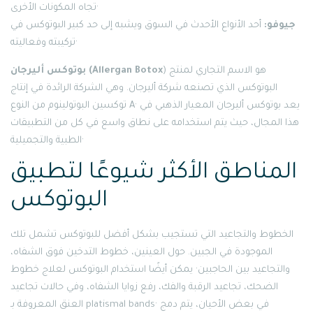
تجاه المكونات الأخرى·
جيوفو:
أحد الأنواع الأحدث في السوق ويشبه إلى حد كبير البوتوكس في
تركيبته وفعاليته·
) هو الاسم التجاري لمنتج
بوتوكس أليرجان (Allergan Botox
البوتوكس الذي تصنعه شركة أليرجان. وهي الشركة الرائدة في إنتاج
توكسين البوتولينوم من النوع A· يعد بوتوكس أليرجان المعيار الذهبي في
هذا المجال، حيث يتم استخدامه على نطاق واسع في كل من التطبيقات
الطبية والتجميلية·
المناطق الأكثر شيوعًا لتطبيق
البوتوكس
الخطوط والتجاعيد التي تستجيب بشكل أفضل للبوتوكس تشمل تلك
الموجودة في الجبين. حول العينين، خطوط التدخين فوق الشفاه،
والتجاعيد بين الحاجبين· يمكن أيضًا استخدام البوتوكس لعلاج خطوط
الضحك، تجاعيد الرقبة والفك، رفع زوايا الشفاه، وفي حالات تجاعيد
العنق المعروفة بـ platismal bands· في بعض الأحيان، يتم دمج