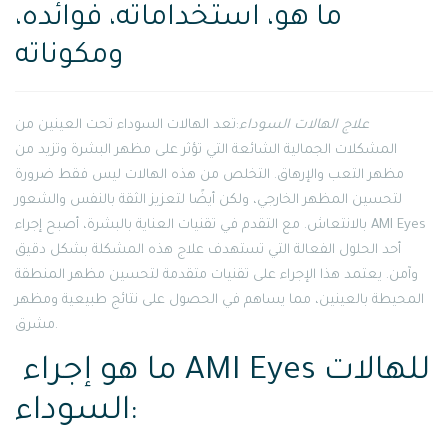
ما هو، استخداماته، فوائده،
ومكوناته
علاج الهالات السوداء
:تعد الهالات السوداء تحت العينين من
المشكلات الجمالية الشائعة التي تؤثر على مظهر البشرة وتزيد من
مظهر التعب والإرهاق. التخلص من هذه الهالات ليس فقط ضرورة
لتحسين المظهر الخارجي، ولكن أيضًا لتعزيز الثقة بالنفس والشعور
بالانتعاش. مع التقدم في تقنيات العناية بالبشرة، أصبح إجراء AMI Eyes
أحد الحلول الفعالة التي تستهدف علاج هذه المشكلة بشكل دقيق
وآمن. يعتمد هذا الإجراء على تقنيات متقدمة لتحسين مظهر المنطقة
المحيطة بالعينين، مما يساهم في الحصول على نتائج طبيعية ومظهر
مشرق.
ما هو إجراء AMI Eyes للهالات
السوداء: