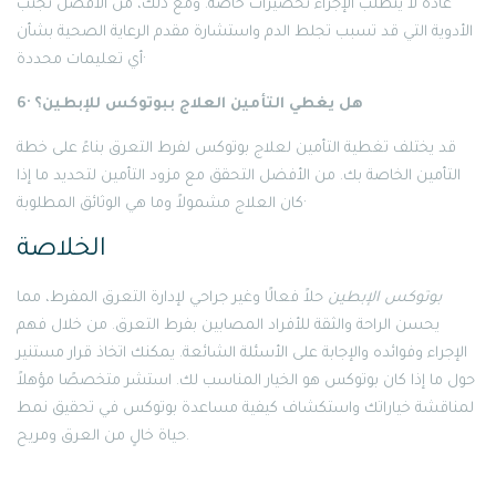
عادةً لا يتطلب الإجراء تحضيرات خاصة. ومع ذلك، من الأفضل تجنب
الأدوية التي قد تسبب تجلط الدم واستشارة مقدم الرعاية الصحية بشأن
أي تعليمات محددة·
6· هل يغطي التأمين العلاج ببوتوكس للإبطين؟
قد يختلف تغطية التأمين لعلاج بوتوكس لفرط التعرق بناءً على خطة
التأمين الخاصة بك. من الأفضل التحقق مع مزود التأمين لتحديد ما إذا
كان العلاج مشمولاً وما هي الوثائق المطلوبة·
الخلاصة
بوتوكس الإبطين
حلاً فعالًا وغير جراحي لإدارة التعرق المفرط، مما
يحسن الراحة والثقة للأفراد المصابين بفرط التعرق. من خلال فهم
الإجراء وفوائده والإجابة على الأسئلة الشائعة. يمكنك اتخاذ قرار مستنير
حول ما إذا كان بوتوكس هو الخيار المناسب لك. استشر متخصصًا مؤهلاً
لمناقشة خياراتك واستكشاف كيفية مساعدة بوتوكس في تحقيق نمط
حياة خالٍ من العرق ومريح.