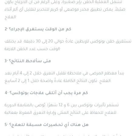
تشمل العملية الحقن بإبر صغيرة، وعلى الرغم من أن الانزعاج يكون
ضئيلاً. يمكن تطبيق مخدر موضعي أو كريم للتخدير لتقليل أي ألم أثناء
العلاج·
2· كم من الوقت يستغرق الإجراء؟
تستغرق حقن بوتوكس للإبطين عادةً حوالي 20 إلى 30 دقيقة. قد يختلف
الوقت حسب عدد الحقن اللازمة·
3· متى سألاحظ النتائج؟
يبدأ معظم المرضى في ملاحظة تقليل التعرق خلال 2 إلى 4 أيام بعد
العلاج. تكون النتائج الكاملة عادةً واضحة خلال 1 إلى 2 أسابيع.
4· كم مرة يجب أن أتلقى علاجات بوتوكس؟
تستمر تأثيرات بوتوكس بين 6 و 12 شهرًا. يُوصى بالمتابعة الدورية
للعلاج للحفاظ على النتائج المثلى وإدارة التعرق المفرط بفعالية.
5· هل هناك أي تحضيرات مسبقة للعلاج؟