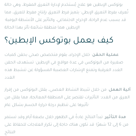
بوتوكس الإبطين هو علاج يُستخدم لإدارة التعرق المفرط، وهي حالة
تُعرف بفرط التعرق الإبطي· يتميز فرط التعرق بإنتاج مفرط للعرق، مما
قد يسبب عدم الراحة، الإحراج الاجتماعي، والتأثير على الأنشطة اليومية·
الإبطين هما منطقة شائعة تأثر بهذا الحالة·
كيف يعمل بوتوكس الإبطين؟
عملية الحقن
: خلال الإجراء، يقوم متخصص صحي بحقن كميات
صغيرة من البوتوكس في عدة مواقع في الإبطين· تستهدف الحقن
الغدد العرقية وتمنع الإشارات العصبية المسؤولة عن تنشيط هذه
الغدد·
آلية العمل
: من خلال تثبيط النشاط العصبي، يقلل البوتوكس من إفراز
العرق من الغدد· التأثيرات تقتصر على المنطقة المعالجة، مما يقلل من
تأثيرها على تنظيم درجة حرارة الجسم بشكل عام·
مدة التأثير
: تبدأ النتائج عادةً في الظهور خلال بضعة أيام وقد تستمر
من 6 إلى 12 شهرًا· قد تكون هناك حاجة إلى تكرار العلاجات للحفاظ على
النتائج·