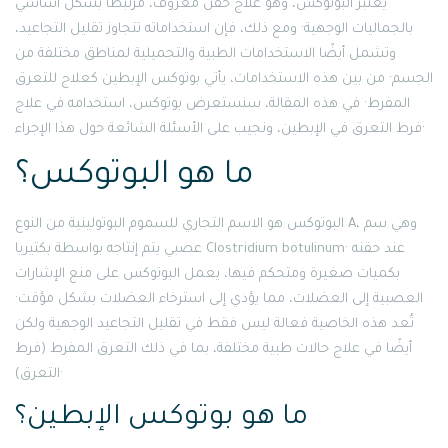
يُعتبر البوتوكس، وهو علاج حقن معروف، مرتبطًا بشكل أساسي
بالجماليات الوجهية· ومع ذلك، فإن استخداماته تتجاوز تقليل التجاعيد،
وتشمل أيضًا الاستخدامات الطبية والتجميلية لمناطق مختلفة من
الجسم· من بين هذه الاستخدامات، يأتي بوتوكس الإبطين كعلاج للتعرق
المفرط· في هذه المقالة، سنستعرض بوتوكس، استخدامه في علاج
فرط التعرق في الإبطين، ونجيب على الأسئلة الشائعة حول هذا الإجراء·
ما هو البوتوكس؟
البوتوكس هو الاسم التجاري للسموم البوتولينية من النوع A، وهي سم
عصبي يتم إنتاجه بواسطة بكتيريا Clostridium botulinum· عند حقنه
بكميات صغيرة ومتحكم فيها، يعمل البوتوكس على منع الإشارات
العصبية إلى العضلات، مما يؤدي إلى استرخاء العضلات بشكل مؤقت·
تُعد هذه الخاصية فعالة ليس فقط في تقليل التجاعيد الوجهية ولكن
أيضًا في علاج حالات طبية مختلفة، بما في ذلك التعرق المفرط (فرط
التعرق)·
ما هو بوتوكس الإبطين؟