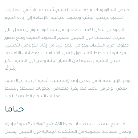
حمض الهيالورونيك: مادة مماثلة للجسم، تُستخدم عادةً في الحشوات
الجلدية لترطيب البشرة وتخفيف التجاعيد. بالإضافة إلى زيادة الحجم.
البوتوكس: يمكن لكميات صغيرة من سم البوتولينوم أن تعمل على
استرخاء العضلات حول العينين لتنعيم الخطوط الدقيقة ومنع ظهور
خطوط أخرى. الببتيدات وعوامل النمو: تزيد من إنتاج الكولاجين لتحسين
مرونة وشد محيط الجلد حول العين. الفيتامينات ومضادات الأكسدة:
تغذي البشرة وتحميها من الأضرار البيئية وتعزز لون البشرة الأكثر
إشراقًا.
الوخز بالإبر الدقيقة: في بعض إصداراته، تسبب أجهزة الوخز بالإبر الدقيقة
بعض الوخز في الجلد، مما يعزز امتصاص المكونات النشطة وينشط
عمليات الشفاء الطبيعية للجلد·
ختاما
علاج الهالات السوداء
:إجراء AMI Eyes هو علاج متعدد الاستخدامات
وفعال لمعالجة مجموعة من المشكلات الجمالية حول العينين. بفضل