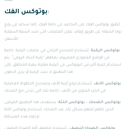
فقط·
:
بوتوكس الفك
يُطبق بوتوكس الفك على التجاعيد في حافة الفك، كما يساعد في رفع
زوايا الشفاه عن طريق إيقاف عمل العضلات التي تشد الشفة السفلية
للأسفل·
بوتوكس الرقبة
: يُستخدم لتصحيح التراخي في عضلات الرقبة. خاصة
في الوضع العمودي المعروف بمظهر “رقبة الديك الرومي”· يتم
استخدام كمية أكبر من البوتوكس في الرقبة مقارنة ببقية المناطق، لكن
هذا التطبيق لا يشد الرقبة أو يزيل الدهون·
بوتوكس الأنف
: يُستخدم لرفع أرنبة الأنف وتصحيح الخطوط العضلية
في الجزء العلوي من الأنف، خاصة تلك التي تتدلى مع الضحك·
بوتوكس الضحك – بوتوكس اللثة
: يستهدف هذا التطبيق المرضى
الذين تظهر لثتهم بشكل زائد عند الضحك· يُستخدم بوتوكس اللثة
لإخفاء هذه المشكلة·
بوتوكس الصداع النصفي
: يُستخدم لتخفيف آلام الصداع النصفي