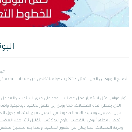
البو
ال
أصبح البوتوكس الحل الأمثل والأكثر سهولة للتخلص من علامات التقدم في ا
تؤثر عوامل مثل استمرار عمل عضلات الوجه على مدى السنوات، والعوامل الور
الذي يغطي هذه العضلات. مما يؤدي إلى ظهور تجاعيد ديناميكية واضحة· 
حول العينين، ومحيط الفم· الخطوط في الجبين، فوق الشفاه وحول العي
تعطي مظهراً يوحي بالغضب· يقوم البوتوكس بتقليل تأثير هذه العضلات
وحركة العضلات، مما يقلل من ظهور التجاعيد. وبهذا يتم تحسين مظهر الوجه الذي تظهر عليه علامات الشيخوخة، التعب، أو الغضب·