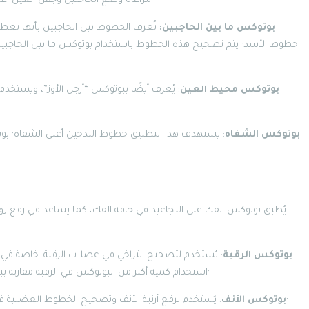
مراعاة وضع الحاجبين وجفن العين· غالبًا ما يتم دمج بوتوكس الجبين مع بوتوكس ما بين الحاجبين·
بوتوكس ما بين الحاجبين:
تُعرف الخطوط بين الحاجبين بأنها تعط
خطوط الأسد· يتم تصحيح هذه الخطوط باستخدام بوتوكس ما بين الحاجبين·
بوتوكس محيط العين
: يُعرف أيضًا ببوتوكس “أرجل الأوز”، ويستخد
بوتوكس الشفاه
: يستهدف هذا التطبيق خطوط التدخين أعلى الشفاه· بو
يُطبق بوتوكس الفك على التجاعيد في حافة الفك، كما يساعد في رفع ز
بوتوكس الرقبة
: يُستخدم لتصحيح التراخي في عضلات الرقبة. خاصة في 
استخدام كمية أكبر من البوتوكس في الرقبة مقارنة ببقية المناطق، لكن هذا التطبيق لا يشد الرقبة أو يزيل الدهون·
: يُستخدم لرفع أرنبة الأنف وتصحيح الخطوط العضلية في الجزء العلوي من الأنف، خاصة تلك التي تتدلى مع الضحك·
بوتوكس الأنف