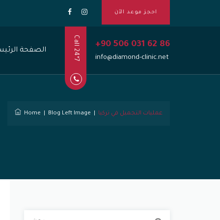
احجز موعد الآن
Call 24*7
+90 506 031 62 86
الصفحة الرئيس
info@diamond-clinic.net
عمليات التجميل في تركيا
|
Blog Left Image
|
Home
ا