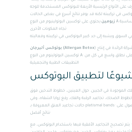
زيومين
:يحتوي على توكسين البوتولينيوم من النوع A فقط بدون أي بروتينات مضافة، مما يجعله خيارًا مناسبًا لمن يعانون من حساسية
تجاه المكونات الأخرى·
) هو الاسم التجاري لمنتج البوتوكس الذي تصنعه شركة أليرجان. وهي الشركة الرائدة في إنتاج
بوتوكس أليرجان (Allergan Botox
توكسين البوتولينوم من النوع A· يعد بوتوكس أليرجان المعيار الذهبي في هذا المجال، حيث يتم استخدامه على نطاق واسع في كل من
التطبيقات الطبية والتجميلية·
شيوعًا لتطبيق البوتوكس
الموجودة في الجبين. حول العينين، خطوط التدخين فوق
خطوط الضحك، تجاعيد الرقبة والفك، رفع زوايا الشفاه، وفي
حالات تجاعيد العنق المعروفة بـ platismal bands· في بعض الأحيان، يتم دمج تطبيقات البوتوكس مع مواد حشو تجميلية للحصول على
نتائج أفضل·
 يتم تصحيح التجاعيد الأفقية فيها باستخدام البوتوكس، مع