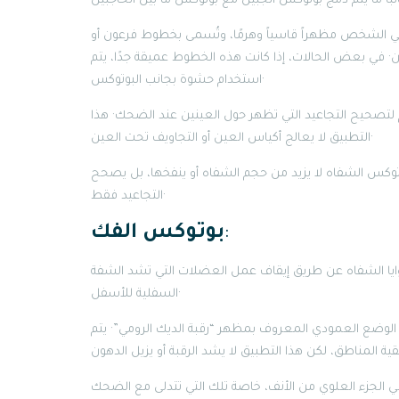
ي الشخص مظهراً قاسياً وهرمًا، وتُسمى بخطوط فرعون أو
 في بعض الحالات، إذا كانت هذه الخطوط عميقة جدًا، يتم
استخدام حشوة بجانب البوتوكس·
م لتصحيح التجاعيد التي تظهر حول العينين عند الضحك· هذا
التطبيق لا يعالج أكياس العين أو التجاويف تحت العين·
توكس الشفاه لا يزيد من حجم الشفاه أو ينفخها، بل يصحح
التجاعيد فقط·
:
بوتوكس الفك
وايا الشفاه عن طريق إيقاف عمل العضلات التي تشد الشفة
السفلية للأسفل·
الوضع العمودي المعروف بمظهر “رقبة الديك الرومي”· يتم