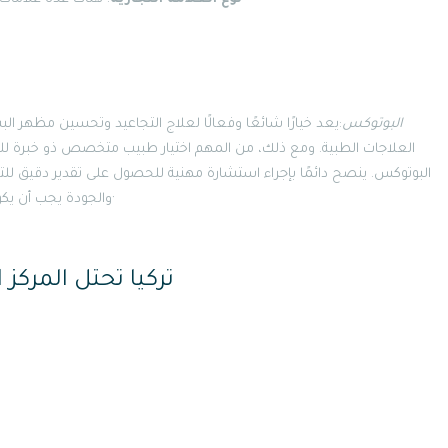
البوتوكس
:يعد خيارًا شائعًا وفعالًا لعلاج التجاعيد وتحسين مظهر ال
العلاجات الطبية. ومع ذلك، من المهم اختيار طبيب متخصص ذو خبرة للحص
البوتوكس. ينصح دائمًا بإجراء استشارة مهنية للحصول على تقدير دقيق للتكل
والجودة يجب أن يكونا دائمًا في مقدمة أولوياتك عند التفكير في أي إجراء تجميلي·
تركيا تحتل المركز 