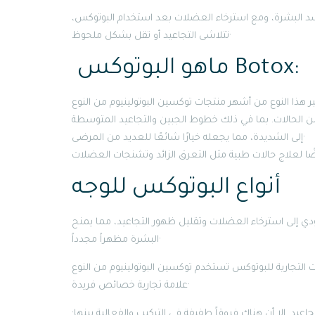
د البشرة، ومع استرخاء العضلات بعد استخدام البوتوكس،
تتلاشى التجاعيد أو تقل بشكل ملحوظ·
ماهو البوتوكس Botox:
من الحالات. بما في ذلك خطوط الجبين والتجاعيد المتوسطة
إلى الشديدة، مما يجعله خيارًا شائعًا للعديد من المرضى·
أنواع البوتوكس للوجه
دي إلى استرخاء العضلات وتقليل ظهور التجاعيد، مما يمنح
البشرة مظهراً مجدداً·
للبوتوكس تستخدم توكسين البوتولينيوم من النوع A. لكن الاختلافات تكمن في المواد المضافة، مما يمنح كل
علامة تجارية خصائص فريدة·
د. إلا أن هناك فروقاً طفيفة في التركيب والفعالية بينها·