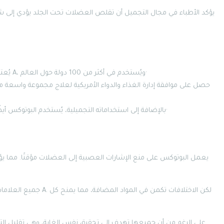
يؤكد الأطباء في مجال التجميل أن تقلص العضلات تحت الجلد يؤدي إلى ش
يُعتبر هذا النوع من أشهر منتجات توكسين البوتولينيوم من النوع A، ويُستخدم في أكثر من 100 دولة حول العالم·
حصل على موافقة إدارة الغذاء والدواء الأمريكية لعلاج مجموعة واسعة 
بالإضافة إلى استخداماته التجميلية، يُستخدم البوتوكس أيضًا لعلاج حالات طبية مثل التعرق الزائد وتشنجات العضلات·
يعمل البوتوكس على منع الإشارات العصبية إلى العضلات مؤقتًا. مما يؤ
جميع العلامات التجارية 
على الرغم من أن جميعها تهدف إلى تحقيق نفس الغاية، وهي تقليل التجاعي