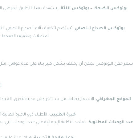
بوتوكس الضحك – بوتوكس اللثة
: يستهدف هذا التطبيق المرضى ال
بوتوكس الصداع النصفي
: يُستخدم لتخفيف آلام الصداع النصفي ال
العضلات وتخفيف الضغط على الأعصاب، مما يمنع حدوث الألم لمدة تصل إلى 6 أشهر·
سعر حقن البوتوكس يمكن أن يختلف بشكل كبير بناءً على عدة عوامل. مثل ال
العوامل المؤثرة على التك
الموقع الجغرافي
: الأسعار تختلف من بلد لآخر ومن مدينة لأخرى. العيادات
: الأطباء ذوو الخبرة العالية أو المتخصصون في الطب التجميلي قد يفرضون رسومًا أعلى·
خبرة الطبيب
عدد الوحدات المطلوبة
: تعتمد التكلفة الإجمالية على عدد الوحدات التي 
: هناك عدة علامات تجارية للبوتوكس، وبعضها قد يكون أغلى من الانواع الاخرى·
نوع العلامة التجارية