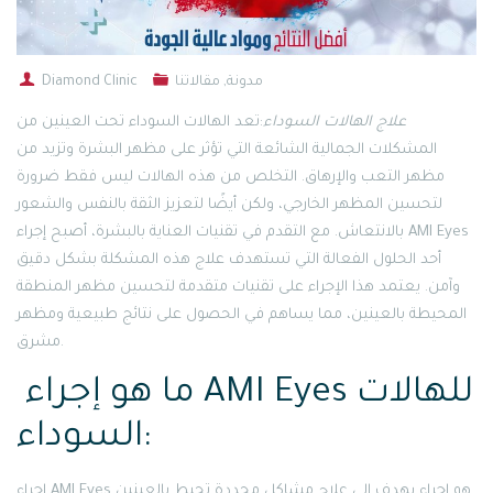
مدونة
,
مقالاتنا
Diamond Clinic
علاج الهالات السوداء
:تعد الهالات السوداء تحت العينين من
المشكلات الجمالية الشائعة التي تؤثر على مظهر البشرة وتزيد من
مظهر التعب والإرهاق. التخلص من هذه الهالات ليس فقط ضرورة
لتحسين المظهر الخارجي، ولكن أيضًا لتعزيز الثقة بالنفس والشعور
بالانتعاش. مع التقدم في تقنيات العناية بالبشرة، أصبح إجراء AMI Eyes
أحد الحلول الفعالة التي تستهدف علاج هذه المشكلة بشكل دقيق
وآمن. يعتمد هذا الإجراء على تقنيات متقدمة لتحسين مظهر المنطقة
المحيطة بالعينين، مما يساهم في الحصول على نتائج طبيعية ومظهر
مشرق.
ما هو إجراء AMI Eyes للهالات
السوداء:
إجراء AMI Eyes هو إجراء يهدف إلى علاج مشاكل محددة تحيط بالعينين