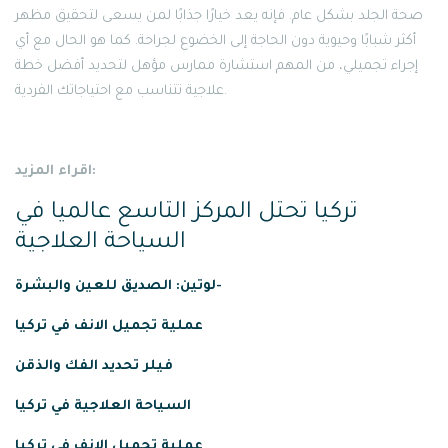
صحة الجلد بشكل عام. فإنه يعد خيارًا جذابًا لمن يسعى لتحقيق مظهر
أكثر شبابًا وحيوية دون الحاجة إلى الخضوع لجراحة. كما هو الحال مع أي
إجراء تجميلي، من المهم استشارة ممارس مؤهل لتحديد أفضل خطة
علاجية تتناسب مع احتياجاتك الفردية.
اقراء المزيد:
تركيا تحتل المركز التاسع عالميا في
السياحة العلاجية
لوتين: الصديق للعين والبشرة-
عملية
تجميل
الانف
في
تركيا
فيلر تحديد الفك والذقن
السياحة العلاجية في تركيا
عملية تجميل الانف في تركيا