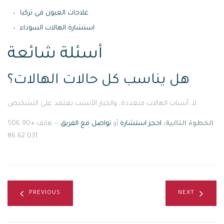
علاجات العيون في تركيا
استشارة الهالات السوداء
أسئلة شائعة
هل يناسب كل حالات الهالات؟
لا. أسباب الهالات متعددة، والخيار الأنسب يعتمد على التشخيص.
الخطوة التالية:
احجز استشارة
أو
تواصل مع الفريق
— هاتف +90 506
031 62 86.
PREVIOUS
NEXT