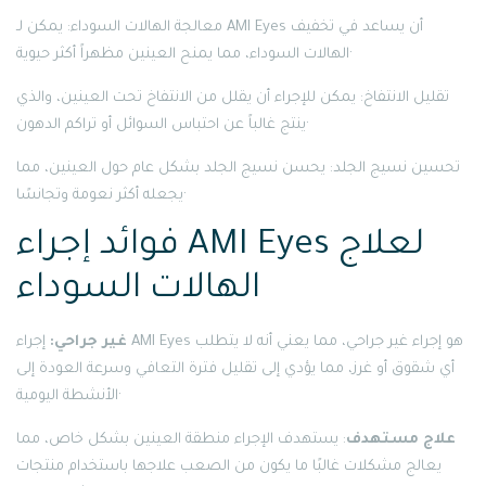
معالجة الهالات السوداء: يمكن لـ AMI Eyes أن يساعد في تخفيف
الهالات السوداء، مما يمنح العينين مظهراً أكثر حيوية·
تقليل الانتفاخ: يمكن للإجراء أن يقلل من الانتفاخ تحت العينين، والذي
ينتج غالباً عن احتباس السوائل أو تراكم الدهون·
تحسين نسيج الجلد: يحسن نسيج الجلد بشكل عام حول العينين، مما
يجعله أكثر نعومة وتجانسًا·
فوائد إجراء AMI Eyes لعلاج
الهالات السوداء
غير جراحي:
إجراء AMI Eyes هو إجراء غير جراحي، مما يعني أنه لا يتطلب
أي شقوق أو غرز، مما يؤدي إلى تقليل فترة التعافي وسرعة العودة إلى
الأنشطة اليومية·
علاج مستهدف
: يستهدف الإجراء منطقة العينين بشكل خاص، مما
يعالج مشكلات غالبًا ما يكون من الصعب علاجها باستخدام منتجات