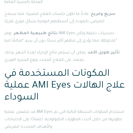
العناية بالبشرة العامة·
سريع ومريح
: عادةً ما تكون جلسات العلاج قصيرة، مما يسمح
للمرضى بالعودة إلى أنشطتهم اليومية بشكل فوري تقريبًا·
نتائج طبيعية المظهر
: يوفر AMI Eyes تحسينات دقيقة ولكن
ملحوظة. مما يؤدي إلى مظهر أكثر شبابًا دون أن يبدو “مبالغًا فيه”·
تأثير طويل الأمد
: يمكن أن تستمر نتائج الإجراء لعدة أشهر، وذلك
يعتمد على العلاج المحدد ونوع البشرة الفردي·
المكونات المستخدمة في
عملية AMI Eyes علاج الهالات
السوداء
قد تتضمن عملية AMI Eyes استخدام المكونات النشطة التالية التي تم
تطويرها من خلال أحدث التطورات التكنولوجية، اعتمادًا على الاحتياجات
والأهداف المحددة للمريض: