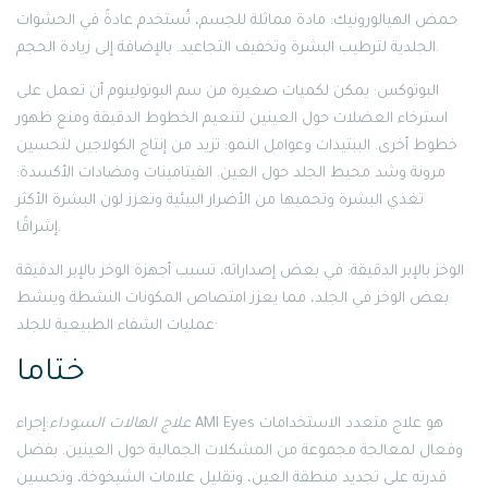
حمض الهيالورونيك: مادة مماثلة للجسم، تُستخدم عادةً في الحشوات
الجلدية لترطيب البشرة وتخفيف التجاعيد. بالإضافة إلى زيادة الحجم.
البوتوكس: يمكن لكميات صغيرة من سم البوتولينوم أن تعمل على
استرخاء العضلات حول العينين لتنعيم الخطوط الدقيقة ومنع ظهور
خطوط أخرى. الببتيدات وعوامل النمو: تزيد من إنتاج الكولاجين لتحسين
مرونة وشد محيط الجلد حول العين. الفيتامينات ومضادات الأكسدة:
تغذي البشرة وتحميها من الأضرار البيئية وتعزز لون البشرة الأكثر
إشراقًا.
الوخز بالإبر الدقيقة: في بعض إصداراته، تسبب أجهزة الوخز بالإبر الدقيقة
بعض الوخز في الجلد، مما يعزز امتصاص المكونات النشطة وينشط
عمليات الشفاء الطبيعية للجلد·
ختاما
علاج الهالات السوداء
:إجراء AMI Eyes هو علاج متعدد الاستخدامات
وفعال لمعالجة مجموعة من المشكلات الجمالية حول العينين. بفضل
قدرته على تجديد منطقة العين، وتقليل علامات الشيخوخة، وتحسين