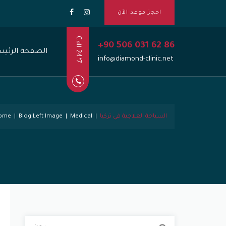
احجز موعد الآن
Call 24*7
+90 506 031 62 86
الصفحة الرئيس
info@diamond-clinic.net
السياحة العلاجية في تركيا
|
Medical
|
Blog Left Image
|
ome
ا