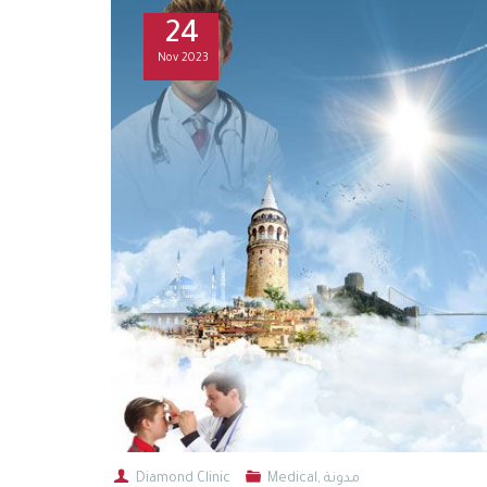
24
Nov
2023
مدونة
,
Medical
Diamond Clinic