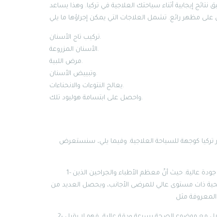
ق نتائج إيجابية أثناء سياحتك العلاجية في تركيا. وهذا يساعد
تركيب تاج الأسنان.
الأسنان المزروعة.
مرض اللبية.
وتبييض الأسنان.
يعالج النتوءات والانحناءات.
واحصل على ابتسامة هوليود تلك.
ار تركيا كوجهة للسياحة العلاجية. وفيما يلي، سنستعرض
1- رعاية صحية عالية الجودة: توفر تركيا للمرضى القادمين إليها رعاية صحية ذات جودة عالية. حيث أنّ معظم الأطباء والجراحين الذين
صحية ذات مستوى عالي للمرضى الأجانب، ويحصل العديد من
2- خدمات علاجية فورية: يشدد مختلف المراكز الطبية في تركيا على أهمية التعامل مع موضوع الصحة بسرعة ودقة عالية، فهو لا يقبل