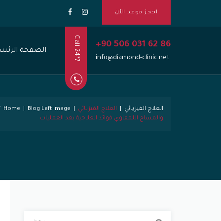
احجز موعد الآن
Call 24*7
+90 506 031 62 86
الصفحة الرئيس
info@diamond-clinic.net
العلاج الفيزيائي
|
العلاج الفيزيائي
|
Blog Left Image
|
Home
والمساج اللمفاوي فوائد العلاجية بعد العمليات
ا