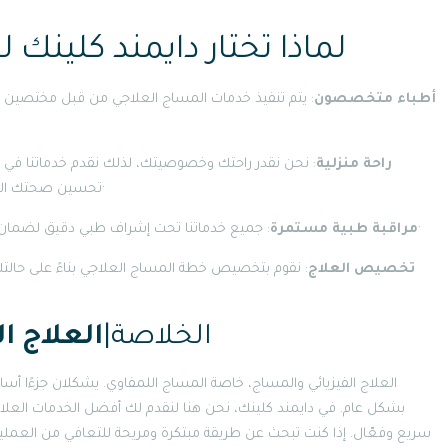
لماذا تختار دايمند كلينك
أطباء متخصصون
: يتم تنفيذ خدمات المساج العلاجي من قبل مختصين طب
التدريب الكافي لفهم
راحة منزلية
: نحن نقدر راحتك وخصوصيتك، لذلك نقدم خدماتنا في ر
تحسين صحتك العامة، فإننا نوفر لك تجربة علاجية مريحة في مكانك المفضل·
: جميع خدماتنا تحت إشراف طبي دقيق لضمان تقديم العلاج الآمن والفعال بما يتناسب مع حالتك الصحية·
مراقبة طبية مستمرة
تخصيص العلاج
: نقوم بتخصيص خطة المساج العلاجي بناءً على حالتك
الخلاصة|
العلاج ا
العلاج الفيزيائي والمساج، خاصة المساج اللمفاوي. يشكلان جزءًا أس
بشكل عام. في دايمند كلينك، نحن هنا لنقدم لك أفضل الخدمات العلاجي
سريع وفعّال. إذا كنت تبحث عن طريقة مبتكرة ومريحة للتعافي من العملية ا