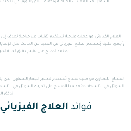
الشفاء بعد العمليات الجراحية وتخفيف الألم والتورم· في دايمند
العلاج الفيزيائي هو عملية علاجية تستخدم تقنيات غير جراحية تهدف إلى 
وأجهزة طبية· يُستخدم العلاج الفيزيائي في العديد من الحالات مثل الإصا
يعتمد العلاج على تقييم دقيق لحالة المريض وتحديد أفضل الأساليب التي تتناسب مع حالته الصحية·
المساج اللمفاوي هو تقنية مساج تُستخدم لتحفيز الجهاز اللمفاوي الذي ي
السوائل في الأنسجة· يعتمد هذا المساج على تحريك السوائل في الأنسجة
تدفق اللمف والتخلص من السموم والفضلات الموجودة في الجسم·
فوائد
العلاج الفيزيائ