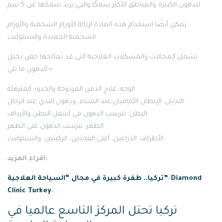
للدهون الكبيرة والمناطق الأكثر سمكًا والتي يزيد سمكها عن 5 سم.
يمكن أيضًا استخدام هذه المادة لإزالة الأورام الشحمية والأورام
الشحمية الحميدة والسيلوليت.
تشمل المجالات والمشكلات العلاجية التي قد تعالجها حقن تحلل
الدهون ما يلي:=
الوجه: علاج الذقن المزدوجة والخدود المترهلة
الثديان: الإبطان الأماميان عند النساء، ودهون الثدي عند الرجال.
البطن: تترسب الدهون في أسفل البطن والأرداف.
الظهر: تترسب الدهون على الظهر.
الأطراف: الذراعين، أعلى الفخذين، الركبتين، والسيلوليت.
اقراء المزيد:
Diamond
–
تركيا.. طفرة كبيرة في مجال “السياحة العلاجية”
Clinic Turkey
–
تركيا تحتل المركز التاسع عالميا في