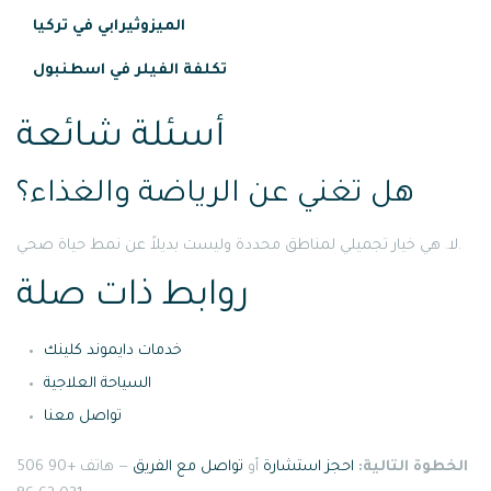
الميزوثيرابي في تركيا
تكلفة الفيلر في اسطنبول
أسئلة شائعة
هل تغني عن الرياضة والغذاء؟
لا. هي خيار تجميلي لمناطق محددة وليست بديلاً عن نمط حياة صحي.
روابط ذات صلة
خدمات دايموند كلينك
السياحة العلاجية
تواصل معنا
الخطوة التالية:
احجز استشارة
أو
تواصل مع الفريق
— هاتف +90 506