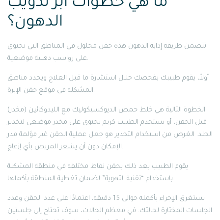
ما هي خطوات ابر تذويب
الدهون؟
تتضمن طريقة إذابة الدهون هذه حقن محلول في المناطق التي تحتوي
على رواسب دهنية موضعية.
أولاً، يقوم طبيبك بفحصك خلال استشارة ما قبل العلاج ويحدد مناطق
المشكلة في موقع حقن الإبرة.
الخطوة التالية هي خلط حمض الديوكسيكوليك مع الليدوكائين (مخدر)
قبل الحقن، أو يستخدم الطبيب كريم يحتوي على مخدر موضعي لتخدير
الجلد. الغرض من استخدام التخدير هو جعل عملية الحقن غير مؤلمة قدر
الإمكان دون أن يشعر المريض بأي إزعاج.
يقوم الطبيب بعد ذلك بحقن نقاط مختلفة في منطقة المشكلة
باستخدام “تقنية التهوية” لضمان تغطية المنطقة بأكملها.
يستغرق الإجراء بأكمله حوالي 15 دقيقة، اعتمادًا على عدد الحقن وعدد
الجلسات المختارة لحالتك. في معظم الحالات، سوف تحتاج إلى جلستين