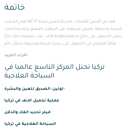
خاتمة
هما من أفضل العلاجات الحديثة لتعزيز صحة
لقاح الشباب NCTF
البشرة وشبابها· بفضل قدرتهما على الترطيب العميق وتغذية الخلايا،
يمكن الحصول على نتائج مذهلة وطويلة الأمد· يعد دمجهما معًا خيارًا
مثاليًا للراغبين في الحصول على بشرة صحية ومشرقة بشكل دائم·
اقراء المزيد:
تركيا تحتل المركز التاسع عالميا في
السياحة العلاجية
لوتين: الصديق للعين والبشرة-
عملية
تجميل
الانف
في
تركيا
فيلر تحديد الفك والذقن
السياحة العلاجية في تركيا