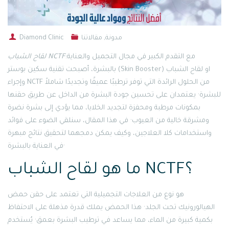
مدونة
,
مقالاتنا
Diamond Clinic
:مع التقدم الكبير في مجال التجميل والعناية
لقاح الشباب NCTF
بالبشرة، أصبحت تقنية سكين بوستر (Skin Booster) او لقاح الشباب
وإجراء NCTF من الحلول الرائدة التي توفر ترطيبًا عميقًا وتجديدًا شاملاً
للبشرة· يعتمدان على تحسين جودة البشرة من الداخل عن طريق حقنها
بمكونات مرطبة ومحفزة لتجديد الخلايا، مما يؤدي إلى بشرة نضرة
ومشرقة خالية من العيوب· في هذا المقال، سنلقي الضوء على فوائد
واستخدامات كلا العلاجين، وكيف يمكن دمجهما لتحقيق نتائج مبهرة
في العناية بالبشرة·
ما هو لقاح الشباب NCTF؟
هو نوع من العلاجات التجميلية التي تعتمد على حقن حمض
الهيالورونيك تحت الجلد· هذا الحمض يملك قدرة مذهلة على الاحتفاظ
بكمية كبيرة من الماء، مما يساعد في ترطيب البشرة بعمق· يُستخدم