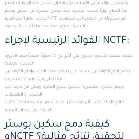
والمعادن والأحماض الأمينية بالإضافة إلى حمض الهيالورونيك· يُعتبر
هذا العلاج ثوريًا لتجديد البشرة، حيث يغذي البشرة من العمق ويحفز
تجديد الخلايا· يتم تقديم NCTF عبر سلسلة من الحقن التي تستهدف
البشرة بعمق، مما يجعلها أكثر شبابًا وحيوية·
الفوائد الرئيسية لإجراء NCTF:
تغذية عميقة للبشرة: يحتوي على أكثر من 50 مكونًا مغذيًا يعيد الحيوية
للبشرة المتعبة·
تحفيز إنتاج الكولاجين: يساعد على تحفيز تجديد الخلايا وإنتاج الكولاجين،
مما يقلل من علامات الشيخوخة·
ترميم البشرة المتضررة: يحسن نسيج البشرة ويقلل من ندوب حب
الشباب أو التصبغات·
نتائج طويلة الأمد: تأثيراته تستمر لعدة أشهر، مما يجعله حلاً فعّالاً
للحفاظ على شباب البشرة·
كيفية دمج سكين بوستر
وNCTF لتحقيق نتائج مثالية؟