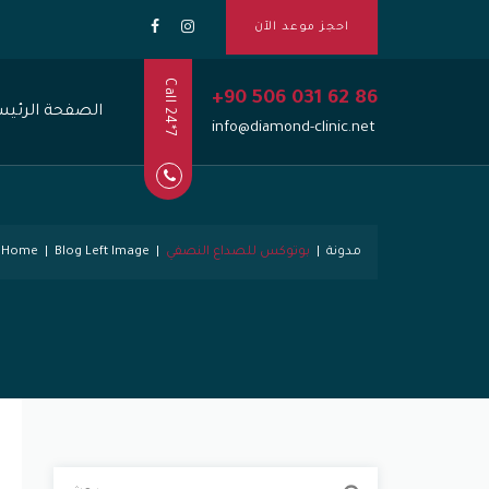
احجز موعد الآن
Call 24*7
+90 506 031 62 86
الصفحة الرئيس
info@diamond-clinic.net
مدونة
|
بوتوكس للصداع النصفي
|
Blog Left Image
|
Home
ا