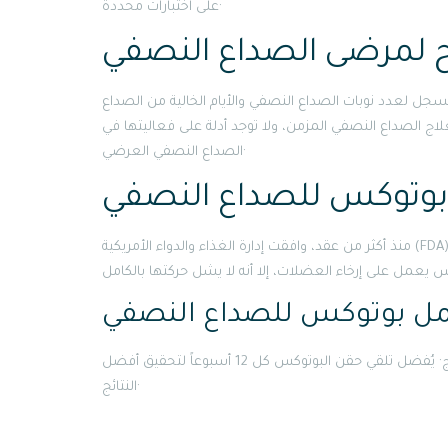
على اختبارات محددة·
 الصداع النصفي المزمن، ولا توجد أدلة على فعاليتها في
الصداع النصفي العرضي·
بوتوكس للصداع النصفي
منذ أكثر من عقد، وافقت إدارة الغذاء والدواء الأمريكية (FDA) على استخدام حقن البوتوكس كعلاج فعال للصداع النصفي· على الرغم من
مل بوتوكس للصداع النصفي
تشير الدراسات إلى أن توقيت أخذ الحقن يلعب دوراً حاسماً في فعالية العلاج· يُفضل تلقي حقن البوتوكس كل 12 أسبوعاً لتحقيق أفضل
النتائج·