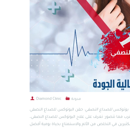
مدونة
Diamond Clinic
: حقن البوتوكس للصداع النصفي.
بوتوكس للصداع النصفي
رب مما تتصور· تعرف على علاج البوتوكس للصداع النصفي،