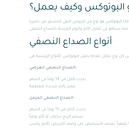
 البوتوكس وكيف يعمل؟
البوتوكس هو نوع من البروتين النقي المشتق من بكتيريا Clostridium botulinum· عند حقنه بكميات صغيرة في عضلات معينة، يقوم
أنواع الصداع النصفي
الصداع النصفي العرضي:
يحدث لأقل من 14 يوماً في الشهر·
يتميز بآلام شديدة متقطعة·
الصداع النصفي المزمن:
يحدث لأكثر من 15 يوماً في الشهر·
يستمر لأربع ساعات أو أكثر يومياً·
ثر قد لا يكون دائماً صداعاً نصفياً· يعتمد التشخيص على وصف المريض للألم، وليس