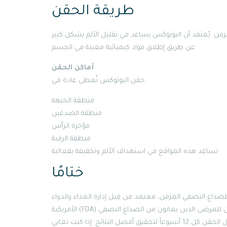
طريقة الحقن
ن· يُعتقد أن البوتوكس يساعد في تقليل الألم بشكل كبير
عن طريق إطلاق مواد كيميائية معينة في الجسم·
أماكن الحقن
حقن البوتوكس تُعطى عادة في:
منطقة الجبهة
منطقة الصدغين
مؤخرة الرأس
منطقة الرقبة
تساعد هذه المواقع في استهداف الألم وتخفيفه بفعالية·
ختامًا
لصداع النصفي المزمن، معتمد من قِبل إدارة الغذاء والدواء
الأمريكية (FDA) منذ أكثر من عقد· بفضل قدرته على إرخاء العضلات وتقليل الألم، يمكن للمرضى الذين يعانون من الصداع النصفي
المزمن أن يستفيدوا بشكل كبير من هذه التقنية· من الضروري الالتزام بجدول الحقن كل 12 أسبوعاً لتحقيق أفضل النتائج· إذا كنت تعاني