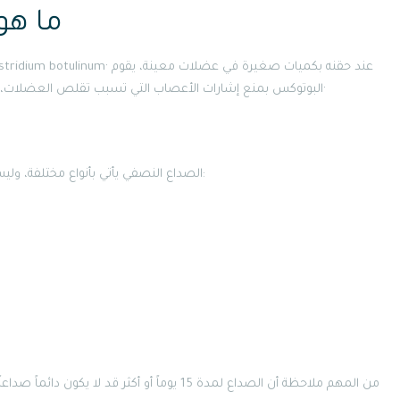
ما هو
البوتوكس بمنع إشارات الأعصاب التي تسبب تقلص العضلات، مما يساهم في تقليل الألم والتوتر المرتبط بالصداع النصفي·
الصداع النصفي يأتي بأنواع مختلفة، وليس كل نوع يمكن علاجه بحقن البوتوكس· الأنواع الرئيسية هي:
من المهم ملاحظة أن الصداع لمدة 15 يوماً أو أك